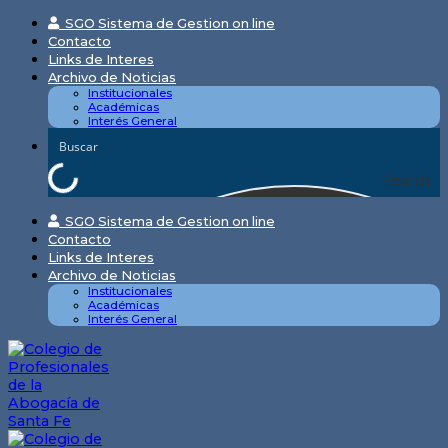
Skip
SGO Sistema de Gestion on line
to
Contacto
content
Links de Interes
Archivo de Noticias
Institucionales
Académicas
Interés General
Search
SGO Sistema de Gestion on line
Contacto
Links de Interes
Archivo de Noticias
Institucionales
Académicas
Interés General