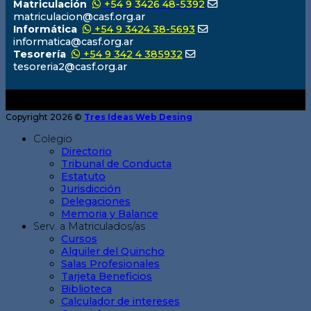
Matriculación
+54 9 3426 48-5392
matriculacion@casf.org.ar
Informática
+54 9 3424 38-5693
informatica@casf.org.ar
Tesorería
+54 9 342 4 385932
tesoreria2@casf.org.ar
Copyright 2026 ©
Tres Ideas Web Desing
Colegio
Directorio
Tribunal de Conducta
Estatuto
Jurisdicción
Delegaciones
Memoria y Balance
Serv. a Matriculados/as
Cursos
Alquiler del Quincho
Salas Profesionales
Tarjeta Beneficios
Biblioteca
Calculador de intereses