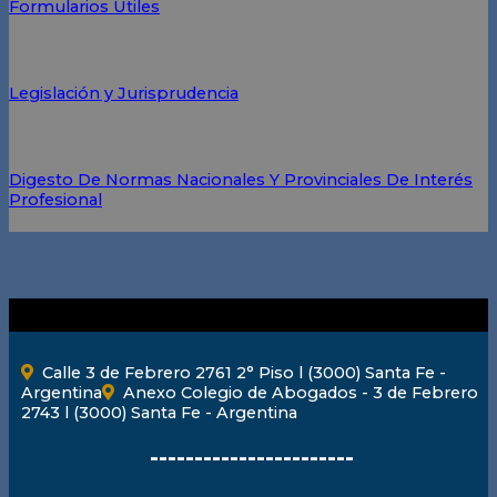
Formularios Útiles
Legislación y Jurisprudencia
Digesto De Normas Nacionales Y Provinciales De Interés
Profesional
Calle 3 de Febrero 2761 2° Piso l (3000) Santa Fe -
Argentina
Anexo Colegio de Abogados - 3 de Febrero
2743 l (3000) Santa Fe - Argentina
-----------------------