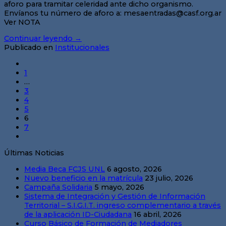
aforo para tramitar celeridad ante dicho organismo.
Envíanos tu número de aforo a: mesaentradas@casf.org.ar
Ver NOTA
Continuar leyendo
→
Publicado en
Institucionales
1
…
3
4
5
6
7
Últimas Noticias
Media Beca FCJS UNL
6 agosto, 2026
Nuevo beneficio en la matrícula
23 julio, 2026
Campaña Solidaria
5 mayo, 2026
Sistema de Integración y Gestión de Información
Territorial – S.I.G.I.T. ingreso complementario a través
de la aplicación ID-Ciudadana
16 abril, 2026
Curso Básico de Formación de Mediadores