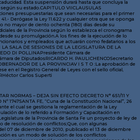
rio contar con dicho Registro y fijar los requisitos que deben cumplir para habilitarlas como tales.A su vez, resulta de suma importancia contar:Con contenidos mínimos y específicos del Curso Básico de Formación de Mediadores, a exigir por la Provincia para la formación de los nuevos mediadores a titularse;Con lineamientos básicos del Curso de Nivelación y Actualización en Mediación, a fin de nivelar la capacitación de quienes han adquirido contenidos mínimos en la temática, así como actualizar la capacitación recibida por mediadores desde la puesta en marcha de la Ley Nacional de Mediación Nº 24.573 a la fecha y en relación a la Ley Provincial de Mediación Nº 13.151;Con los lineamientos básicos de los Cursos de Capacitación Continua, exigible a todos los mediadores y comediadores una vez inscriptos en el Registro de Mediadores y Comediadores;En relación a ello, cabe facultar a la Dirección Provincial de Desjudicialización de la Solución de Conflictos Interpersonales a la resolución de las cuestiones que puedan suscitarse en materia de aplicación e interpretación de lo referido a la formación y capacitación en mediación.Cabe aclarar en esta instancia que, lo relativo al Curso de Nivelación y Actualización antes referido, se encontraba contemplado ya en el Decreto Nº 0651/11, pero tomando en consideración lo Dictaminado por el Sr. Fiscal de Estado en el Dictamen Nº 0135/11, se considera oportuno en esta instancia unificar en una sola norma legal todo lo referido a formación y capacitación en mediación, dejando sin efecto la mencionada norma legal.En relación a los mediadores y comediadores, para su inscripción, deberán acreditar haber realizado el Curso de Formación Básica en Mediación, según la normativa vigente en la materia, en Instituciones Formadoras registradas en el Registro e Instituciones Formadoras de la Provincia de Santa Fe.En relación a aquellos mediadores que cuenten en la actualidad con la capacitación Básica en Mediación en Instituciones Formadoras habilitadas por el Ministerio de Justicia y Derechos Humanos de la Nación, el requisito se cumplirá acreditando haber realizado el Curso de Nivelación y Actualización en Mediación, estableciéndose un plazo máximo de tres años a partir de vigencia del decreto.Asimismo, encuadran en esta excepción los docentes que hayan dictado o dicten el referido curso y que hayan asistido al Taller de Análisis Normativo.El propio mantenimiento en la inscripción como mediador y comediador impone la acreditación de haber realizado al menos 60 horas en Cursos de Capacitación Continua en Mediación.El artículo 26 establece el procedimiento para la excusación y recusación y el artículo 28 regula lo referido a sanciones, procedimiento y su aplicación.Procedimiento de Mediación:El artículo 2 del reglamento establece que la mediación prejudicial obligatoria instituida sólo puede ser cumplida mediante el trámite previsto en dicha norma y ante un mediador con inscripción vigente en el Registro pertinente del Ministerio de Justicia y Derechos Humanos de la Provincia de Santa Fe.Elementalmente, nada obsta a que las partes de un conflicto acudan a instancias de mediaciones privadas, pero su fracaso y la constancia de haber transitado por ese procedimiento no podrán postularse como cumpli