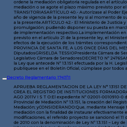
Decreto Reglamentario 1747/11
APRUEBA REGLAMENTACION DE LA LEY N° 13151 DE MEDIACION – FACULTA AL MINISTERIO DE JUSTICIA A DICTAR NORMAS – DEJA SIN EFECTO DECRETO N° 651/11 Y CREA EL REGISTRO DE INSTITUCIONES FORMADORAS EN MEDIACIONFIRMANTES: BINNER – SUPERTIDECRETO Nº 1747SANTA FE, “Cuna de la Constitución Nacional”, 26 AGO 2011V I S T O:El expediente Nº 02001-0010910-0 del registro del Sistema de Información de Expedientes, mediante el cual se gestiona la reglamentación de la Ley Provincial de Mediación Nº 13.151, la creación del Registro de Instituciones Formadoras en Mediación, así como la regulación de lo referido a Formación y Capacitación en Mediación; yCONSIDERANDO:Que, mediante Mensaje Nº 3599 del 11 de mayo de 2009, el Poder Ejecutivo envió a la Legislatura de la Provincia de Santa Fe un proyecto de ley de mediación con la finalidad de instaurar efectivamente este instituto en la sociedad santafesina como método pacífico de resolución de conflictos;Que, con algunas modificaciones, el referido proyecto se sancionó el 11 de noviembre de 2010, se promulgó mediante Decreto 2476 del 07 de diciembre de 2010, publicado el 13 de diciembre de 2010 con la denominación de Ley Nº 13.151 – Ley de Mediación;Que, como oportunamente se manifestó, la mediación es un modo de solución de los conflictos interpersonales que despliega mayores ámbitos de la autonomía y de la ejemplaridad, promoviendo una mayor comprensión y aceptación recíproca de las posiciones de las partes. La institución de un procedimiento de mediación prejudicial obligatoria no sólo ayudará a descomprimir el exceso de causas en el sistema judicial sino que, muy especialmente, brindará a las partes la posibilidad de solucionar sus problemas interpersonales de manera autogestionada, en forma rápida, eficaz, económica y satisfactoria a sus intereses, aportando sin ningún lugar a dudas, también, a consolidar la paz social;Que, la Ley Nº 13.151 tiene como antecedentes a la Ley Nacional Nº 24.573 y distintas leyes provinciales de mediación, entre otros. Sin embargo, la ley santafesina tiene características particulares que la distinguen de sus antecesoras. Así, cabe destacar que tanto el Registro de Mediadores y Comediadores cuanto el sistema de sorteo y gerenciamiento del sistema se encuentran en la órbita del Poder Ejecutivo Provincial, específicamente en el Ministerio de Justicia y Derechos Humanos de la Provincia de Santa Fe. El resto de las legislaciones -nacional y provincial- ubican la mediación en el ámbito del Poder Judicial;Que, en el artículo 42 de la mencionada Ley se prevé que el Poder Ejecutivo la reglamente en un plazo determinado a fin de posibilitar la implementación del sistema previsto en toda la provincia, de manera progresiva y en un plazo máximo de 3 años;Que, en ese marco se propone la presente reglamentación, que puede ser considerada por bloques temáticos ajustados a la sistemática de la Ley con las siguientes características:Declaración de Interés Público Provincial:El artículo 1º de la Ley Nº 13.151 declara de interés público provincial la utilización, promoción, difusión y desarrollo de métodos no adversariales y desjudicializados de resolución de conflictos, no 