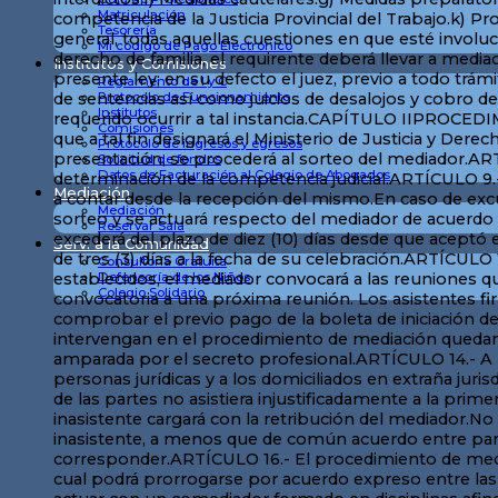
Matriculación
Tesorería
Mi código de Pago Electrónico
Institutos y Comisiones
Reglamento de I y C
Protocolo de Funcionamiento
Institutos
Comisiones
Protocolo de ingresos y egresos
Solicitud de fondos
Datos de Facturación al Colegio de Abogados
Mediación
Mediación
Reservar Sala
Serv. a la Comunidad
Consultoría Gratuita
Defensoría de los Niños
Colegio Solidario