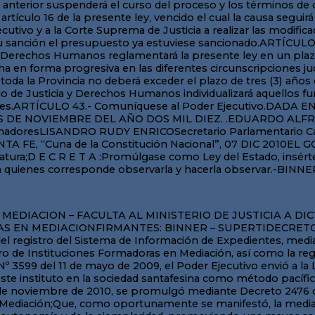
obstante que el desarrollo de la ley luego se circunscribe a la mediación prejudicial.Esta declaración resulta relevante como orientación y preeminencia de políticas públicas, así como criterio interpretativo de toda la red de normas regulatorias de la mediación.Con la finalidad de hacer efectiva esta declaración, se señala a la Dirección Provincial de Desjudicialización de la Solución de Conflictos Interpersonales como órgano a través del cual el Ministerio de Justicia y Derechos Humanos propiciará todo tipo de métodos no adversariales y desjudicializados para la solución de conflictos interpersonales.El párrafo final del artículo 2 de la reglamentación debe entenderse en esta misma dirección en cuanto plantea como objetivo jerarquizar la mediación como política pública, facultando a los jueces a ponderar negativamente las conductas obstructivas, desnaturalizadoras y perjudiciales del normal desarrollo de este procedimiento prejudicial y, al propio tiempo, incentivando las actuaciones de buena fe.Registro de Mediadores y Comediadores – Del Mediador y Comediador:El Registro de Mediadores y Comediadores creado por el artículo 3 de la Ley Nº 13.151 para funcionar en la órbita del Ministerio de Justicia y Derechos Humanos de la Provincia, se emplazará en la Agencia de Gestión de Mediación (AGEM). El artículo 3 de este reglamento así lo dispone y especifica, además, las funciones a cargo del mencionado Registro. Todas ellas apuntan a sostener una prolija base de datos de los mediadores y comediadores habilitados para operar en el sistema (nómina, sedes de actuación, datos personales, credenciales y certificados, firmas y sellos, capacitaciones, oficinas habilitadas) y su correspondiente actualización. El mantenimiento actualizado de estos datos se vincula estrechamente con la tarea de sorteo de mediadores y comediadores a cargo de la Oficina de Gestión (v. infra, “Procedimiento de Mediación”).En los artículos 24 y 25 se reglamentan los mismos artículos de la Ley Nº 13.151 (referidos a los requisitos para ser mediador y comediador, respectivamente), estableciendo su alcance y la manera de acreditarlos.En cuanto a la antigüedad que se requiere en el ejercicio profesional para ser mediador, el reglamento precisa que comprende al “ejercicio como matriculado, o en cualquier cargo público vinculado al quehacer jurídico para el que el título sea presupuesto o implique su inhabilidad para el ejercicio profesional”.La capacitación en mediación es una cuestión de importancia determinante, toda vez que los mediadores y comediadotes son quienes interactuarán con las partes en conflicto, conduciendo el procedimiento a través de herramientas y técnicas de mediación, brindando la posibilidad de solucionar sus problemas de manera autogestionada y satisfactoria a sus intereses.Puede agregarse sin temor a exagerar que en la capacitación de los mediadores y comediadores reside gran parte del éxito del sistema, por lo que atender con sumo cuidado y responsabilidad este aspecto es realmente prioritario para el cumplimiento adecuado de los fines de la ley.Es por ello que se realiza una especial consideración a los distintos aspectos referidos a la capacitación y formación en mediación.Así, atento a la carencia de un Registro de Instituciones Formadoras en Mediación en la Provincia, siendo que las que operan hasta el momento en tal carácter han obtenido su habilitación para funcionar conforme a los requisitos de la Resolución Nº 284/98 del Ministerio de Justicia y Derechos Humanos de la Nación, se considera necesa