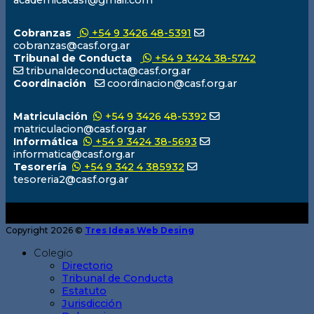
academicacasf@gmail.com
Cobranzas
+54 9 3426 48-5391
cobranzas@casf.org.ar
Tribunal de Conducta
+54 9 3424 38-5742
tribunaldeconducta@casf.org.ar
Coordinación
coordinacion@casf.org.ar
Matriculación
+54 9 3426 48-5392
matriculacion@casf.org.ar
Informática
+54 9 3424 38-5693
informatica@casf.org.ar
Tesorería
+54 9 342 4 385932
tesoreria2@casf.org.ar
Copyright 2026 ©
Tres Ideas Web Desing
Colegio
Directorio
Tribunal de Conducta
Estatuto
Jurisdicción