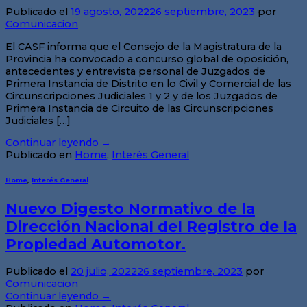
Publicado el
19 agosto, 2022
26 septiembre, 2023
por
Comunicacion
El CASF informa que el Consejo de la Magistratura de la
Provincia ha convocado a concurso global de oposición,
antecedentes y entrevista personal de Juzgados de
Primera Instancia de Distrito en lo Civil y Comercial de las
Circunscripciones Judiciales 1 y 2 y de los Juzgados de
Primera Instancia de Circuito de las Circunscripciones
Judiciales […]
Continuar leyendo
→
Publicado en
Home
,
Interés General
Home
,
Interés General
Nuevo Digesto Normativo de la
Dirección Nacional del Registro de la
Propiedad Automotor.
Publicado el
20 julio, 2022
26 septiembre, 2023
por
Comunicacion
Continuar leyendo
→