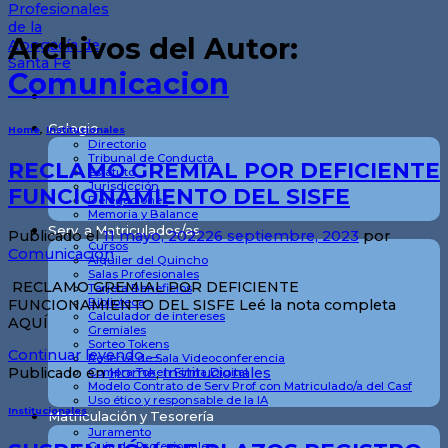
Archivos del Autor:
Comunicacion
Colegio
Home
,
Institucionales
Directorio
Tribunal de Conducta
RECLAMO GREMIAL POR DEFICIENTE
Estatuto
Jurisdicción
FUNCIONAMIENTO DEL SISFE
Delegaciones
Memoria y Balance
Serv. a Matriculados/as
Publicado el
11 mayo, 2022
26 septiembre, 2023
por
Cursos
Comunicacion
Alquiler del Quincho
Salas Profesionales
RECLAMO GREMIAL POR DEFICIENTE
Tarjeta Beneficios
Biblioteca
FUNCIONAMIENTO DEL SISFE Leé la nota completa
Calculador de intereses
AQUÍ
Gremiales
Sorteo Tokens
Continuar leyendo
→
Reserva de Sala Videoconferencia
Publicado en
Home
,
Institucionales
Compra Token Firma Digital
Modelo Contrato de Serv Prof con Matriculado/a del Casf
Uso ético y responsable de la IA
Institucionales
Matriculación y Tesorería
Juramento
Guia de Profesionales