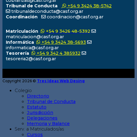
cobranzas@casf.org.ar
Tribunal de Conducta
+54 9 3424 38-5742
tribunaldeconducta@casf.org.ar
Coordinación
coordinacion@casf.org.ar
Matriculación
+54 9 3426 48-5392
matriculacion@casf.org.ar
Informática
+54 9 3424 38-5693
informatica@casf.org.ar
Tesorería
+54 9 342 4 385932
tesoreria2@casf.org.ar
Copyright 2026 ©
Tres Ideas Web Desing
Colegio
Directorio
Tribunal de Conducta
Estatuto
Jurisdicción
Delegaciones
Memoria y Balance
Serv. a Matriculados/as
Cursos