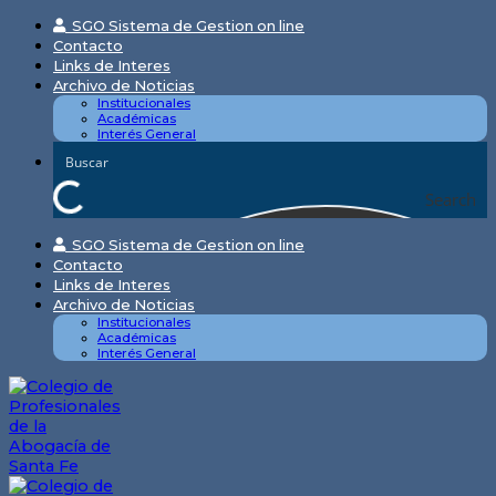
Skip
SGO Sistema de Gestion on line
to
Contacto
content
Links de Interes
Archivo de Noticias
Institucionales
Académicas
Interés General
Search
SGO Sistema de Gestion on line
Contacto
Links de Interes
Archivo de Noticias
Institucionales
Académicas
Interés General