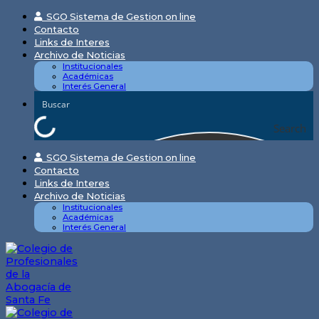
Skip
SGO Sistema de Gestion on line
to
Contacto
content
Links de Interes
Archivo de Noticias
Institucionales
Académicas
Interés General
Search
SGO Sistema de Gestion on line
Contacto
Links de Interes
Archivo de Noticias
Institucionales
Académicas
Interés General