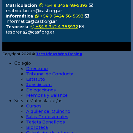
Matriculación
+54 9 3426 48-5392
matriculacion@casf.org.ar
Informática
+54 9 3424 38-5693
informatica@casf.org.ar
Tesorería
+54 9 342 4 385932
tesoreria2@casf.org.ar
Copyright 2026 ©
Tres Ideas Web Desing
Colegio
Directorio
Tribunal de Conducta
Estatuto
Jurisdicción
Delegaciones
Memoria y Balance
Serv. a Matriculados/as
Cursos
Alquiler del Quincho
Salas Profesionales
Tarjeta Beneficios
Biblioteca
Calculador de intereses