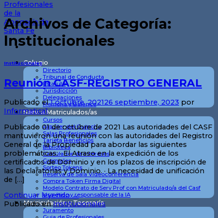
Archivos de Categoría:
Institucionales
Colegio
Institucionales
Directorio
Tribunal de Conducta
Reunión CASF-REGISTRO GENERAL
Estatuto
Jurisdicción
Delegaciones
Publicado el
1 octubre, 2021
26 septiembre, 2023
por
Memoria y Balance
Informatica1
Serv. a Matriculados/as
Cursos
Publicado 01 de octubre de 2021 Las autoridades del CASF
Alquiler del Quincho
Salas Profesionales
mantuvieron una reunión con las autoridades del Registro
Tarjeta Beneficios
General de la Propiedad para abordar las siguientes
Biblioteca
problemáticas: · El Atraso en la expedición de los
Calculador de intereses
Gremiales
certificados de Dominio y en los plazos de inscripción de
Sorteo Tokens
las Declaratorias y Dominio. · La necesidad de unificación
Reserva de Sala Videoconferencia
de […]
Compra Token Firma Digital
Modelo Contrato de Serv Prof con Matriculado/a del Casf
Continuar leyendo
→
Uso ético y responsable de la IA
Matriculación y Tesorería
Publicado en
Institucionales
Juramento
Guia de Profesionales