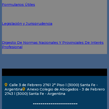
Formularios Útiles
Legislación y Jurisprudencia
Digesto De Normas Nacionales Y Provinciales De Interés
Profesional
Calle 3 de Febrero 2761 2° Piso l (3000) Santa Fe -
Argentina
Anexo Colegio de Abogados - 3 de Febrero
2743 l (3000) Santa Fe - Argentina
-----------------------