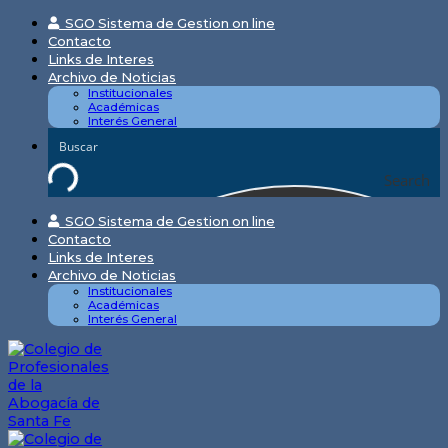
Skip
SGO Sistema de Gestion on line
to
Contacto
content
Links de Interes
Archivo de Noticias
Institucionales
Académicas
Interés General
Search
SGO Sistema de Gestion on line
Contacto
Links de Interes
Archivo de Noticias
Institucionales
Académicas
Interés General