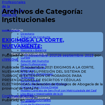
Archivos de Categoría:
Institucionales
Colegio
Institucionales
Directorio
Tribunal de Conducta
EXIGIMOS A LA CORTE,
Estatuto
Jurisdicción
NUEVAMENTE:
Delegaciones
Memoria y Balance
Serv. a Matriculados/as
Publicado el
17 noviembre, 2021
26 septiembre, 2023
por
Cursos
c1990348
Alquiler del Quincho
Salas Profesionales
Publicado 17 noviembre 2021 EXIGIMOS A LA CORTE,
Tarjeta Beneficios
Biblioteca
NUEVAMENTE: A) SUPRESIÓN DEL SISTEMA DE
Calculador de intereses
TURNOS; B) EXTENSIÓN DE HORARIOS PARA
Gremiales
PRESENTACIONES DE ESCRITOS Y CÉDULAS
Sorteo Tokens
ELECTRÓNICAS. Federación de Colegios de Abogacía de la
Reserva de Sala Videoconferencia
Compra Token Firma Digital
provincia de Santa Fe.
Modelo Contrato de Serv Prof con Matriculado/a del Casf
Uso ético y responsable de la IA
Continuar leyendo
→
Matriculación y Tesorería
Publicado en
Institucionales
Juramento
Guia de Profesionales