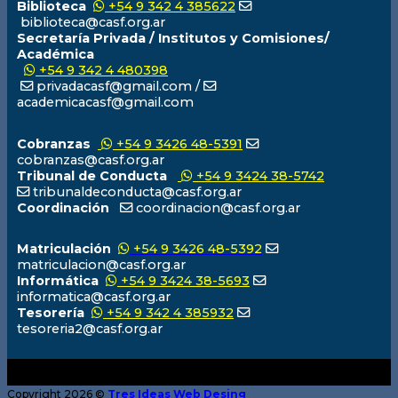
Biblioteca
+54 9 342 4 385622
biblioteca@casf.org.ar
Secretaría Privada / Institutos y Comisiones/
Académica
+54 9 342 4 480398
privadacasf@gmail.com /
academicacasf@gmail.com
Cobranzas
+54 9 3426 48-5391
cobranzas@casf.org.ar
Tribunal de Conducta
+54 9 3424 38-5742
tribunaldeconducta@casf.org.ar
Coordinación
coordinacion@casf.org.ar
Matriculación
+54 9 3426 48-5392
matriculacion@casf.org.ar
Informática
+54 9 3424 38-5693
informatica@casf.org.ar
Tesorería
+54 9 342 4 385932
tesoreria2@casf.org.ar
Copyright 2026 ©
Tres Ideas Web Desing