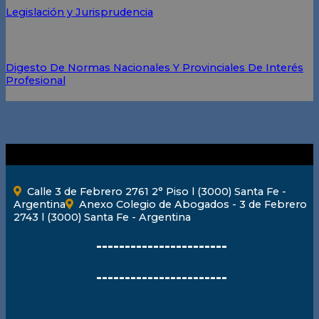
Legislación y Jurisprudencia
Digesto De Normas Nacionales Y Provinciales De Interés
Profesional
Calle 3 de Febrero 2761 2° Piso l (3000) Santa Fe -
Argentina
Anexo Colegio de Abogados - 3 de Febrero
2743 l (3000) Santa Fe - Argentina
-----------------------
-----------------------