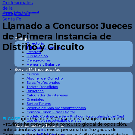
Home
,
Interés General
Llamado a Concurso: Jueces
de Primera Instancia de
Colegio
Directorio
Distrito y Circuito
Tribunal de Conducta
Estatuto
Jurisdicción
Delegaciones
Memoria y Balance
Serv. a Matriculados/as
Cursos
Alquiler del Quincho
Salas Profesionales
Tarjeta Beneficios
Biblioteca
Calculador de intereses
Gremiales
Sorteo Tokens
Reserva de Sala Videoconferencia
Compra Token Firma Digital
Modelo Contrato de Serv Prof con Matriculado/a del Casf
El CASF
informa que el Consejo de la Magistratura de la
Uso ético y responsable de la IA
Provincia ha convocado a concurso global de oposición,
Matriculación y Tesorería
antecedentes y entrevista personal de Juzgados de
Juramento
Guia de Profesionales