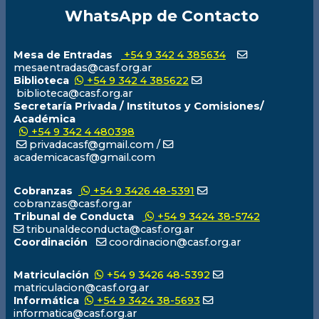
WhatsApp de Contacto
Mesa de Entradas
+54 9 342 4 385634
mesaentradas@casf.org.ar
Biblioteca
+54 9 342 4 385622
biblioteca@casf.org.ar
Secretaría Privada / Institutos y Comisiones/
Académica
+54 9 342 4 480398
privadacasf@gmail.com /
academicacasf@gmail.com
Cobranzas
+54 9 3426 48-5391
cobranzas@casf.org.ar
Tribunal de Conducta
+54 9 3424 38-5742
tribunaldeconducta@casf.org.ar
Coordinación
coordinacion@casf.org.ar
Matriculación
+54 9 3426 48-5392
matriculacion@casf.org.ar
Informática
+54 9 3424 38-5693
informatica@casf.org.ar