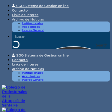
Skip
SGO Sistema de Gestion on line
to
Contacto
content
Links de Interes
Archivo de Noticias
Institucionales
Académicas
Interés General
Search
SGO Sistema de Gestion on line
Contacto
Links de Interes
Archivo de Noticias
Institucionales
Académicas
Interés General