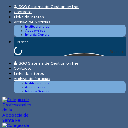
Skip
SGO Sistema de Gestion on line
to
Contacto
content
Links de Interes
Archivo de Noticias
Institucionales
Académicas
Interés General
Search
SGO Sistema de Gestion on line
Contacto
Links de Interes
Archivo de Noticias
Institucionales
Académicas
Interés General