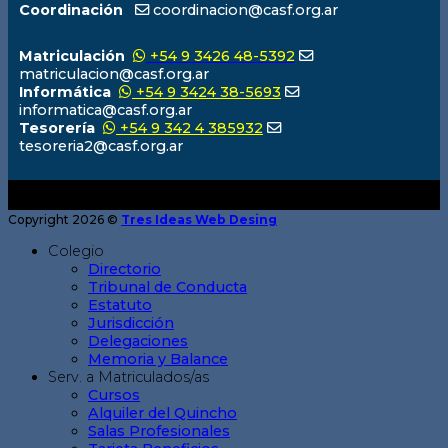
Coordinación
coordinacion@casf.org.ar
Matriculación
+54 9 3426 48-5392
matriculacion@casf.org.ar
Informática
+54 9 3424 38-5693
informatica@casf.org.ar
Tesorería
+54 9 342 4 385932
tesoreria2@casf.org.ar
Copyright 2026 ©
Tres Ideas Web Desing
Colegio
Directorio
Tribunal de Conducta
Estatuto
Jurisdicción
Delegaciones
Memoria y Balance
Serv. a Matriculados/as
Cursos
Alquiler del Quincho
Salas Profesionales