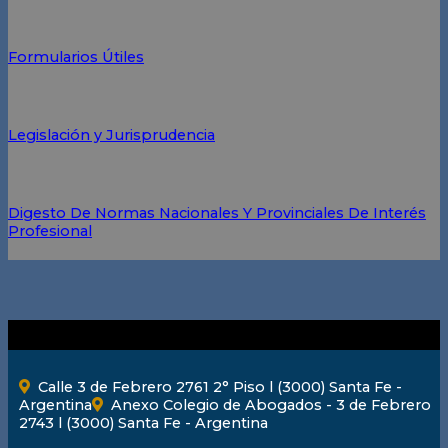
Formularios Útiles
Legislación y Jurisprudencia
Digesto De Normas Nacionales Y Provinciales De Interés
Profesional
Calle 3 de Febrero 2761 2° Piso l (3000) Santa Fe -
Argentina
Anexo Colegio de Abogados - 3 de Febrero
2743 l (3000) Santa Fe - Argentina