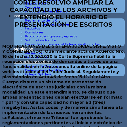
CORTE RESOLVIÓ AMPLIAR LA
Matriculación
Tesorería
CAPACIDAD DE LOS ARCHIVOS Y
Mi código de Pago Electrónico
EXTENDIÓ EL HORARIO DE
Institutos y Comisiones
Reglamento de I y C
PRESENTACIÓN DE ESCRITOS
Protocolo de Funcionamiento
Institutos
Comisiones
Protocolo de ingresos y egresos
Solicitud de fondos
Datos de Facturación al Colegio de Abogados
MODIFICACIONES DEL SISTEMA JUDICIAL SISFE. VISTO
Mediación
Y CONSIDERANDO: Que mediante acta de Acuerdo Nro.
Mediación
16 de fecha 10.06.2020 la Corte Suprema habilitó la
Reservar Sala
recepción electrónica de demandas a través de una
Serv. a la Comunidad
funcionalidad en la Autoconsulta online de la página
Consultoría Gratuita
Defensoría de los Niños
web institucional del Poder Judicial. Seguidamente y
Colegio Solidario
plasmándolo en Acta 46 de fecha 15.12.20 el Alto
Cuerpo dispuso un sistema de presentación
electrónica de escritos judiciales con la misma
modalidad. En este entendimiento, se dispuso que
ambas presentaciones debían efectuarse en formato
“.pdf” y con una capacidad no mayor a 3 (tres)
megabytes. Así las cosas, y de manera simultanea a la
implementación de las nuevas herramientas
señaladas, el máximo Tribunal fue aprobando las
reglamentaciones pertinentes al inicio electrónico de