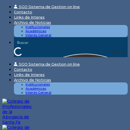
Skip
SGO Sistema de Gestion on line
to
Contacto
content
Links de Interes
Archivo de Noticias
Institucionales
Académicas
Interés General
Search
SGO Sistema de Gestion on line
Contacto
Links de Interes
Archivo de Noticias
Institucionales
Académicas
Interés General