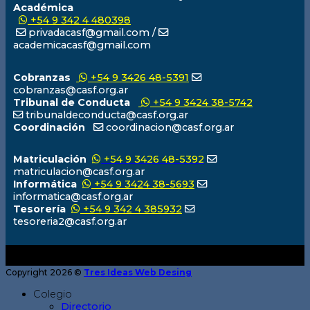
Académica
+54 9 342 4 480398
privadacasf@gmail.com /
academicacasf@gmail.com
Cobranzas
+54 9 3426 48-5391
cobranzas@casf.org.ar
Tribunal de Conducta
+54 9 3424 38-5742
tribunaldeconducta@casf.org.ar
Coordinación
coordinacion@casf.org.ar
Matriculación
+54 9 3426 48-5392
matriculacion@casf.org.ar
Informática
+54 9 3424 38-5693
informatica@casf.org.ar
Tesorería
+54 9 342 4 385932
tesoreria2@casf.org.ar
Copyright 2026 ©
Tres Ideas Web Desing
Colegio
Directorio