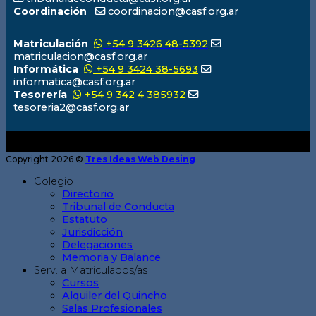
Coordinación
coordinacion@casf.org.ar
Matriculación
+54 9 3426 48-5392
matriculacion@casf.org.ar
Informática
+54 9 3424 38-5693
informatica@casf.org.ar
Tesorería
+54 9 342 4 385932
tesoreria2@casf.org.ar
Copyright 2026 ©
Tres Ideas Web Desing
Colegio
Directorio
Tribunal de Conducta
Estatuto
Jurisdicción
Delegaciones
Memoria y Balance
Serv. a Matriculados/as
Cursos
Alquiler del Quincho
Salas Profesionales