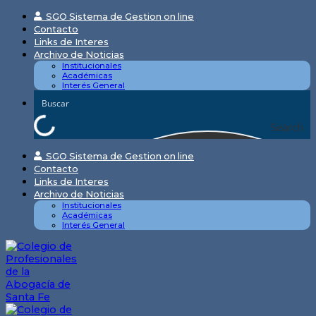
Skip
SGO Sistema de Gestion on line
to
Contacto
content
Links de Interes
Archivo de Noticias
Institucionales
Académicas
Interés General
Search
SGO Sistema de Gestion on line
Contacto
Links de Interes
Archivo de Noticias
Institucionales
Académicas
Interés General