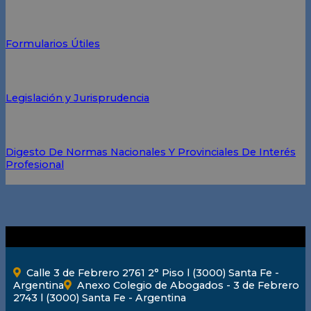
Formularios Útiles
Legislación y Jurisprudencia
Digesto De Normas Nacionales Y Provinciales De Interés
Profesional
Calle 3 de Febrero 2761 2° Piso l (3000) Santa Fe -
Argentina
Anexo Colegio de Abogados - 3 de Febrero
2743 l (3000) Santa Fe - Argentina