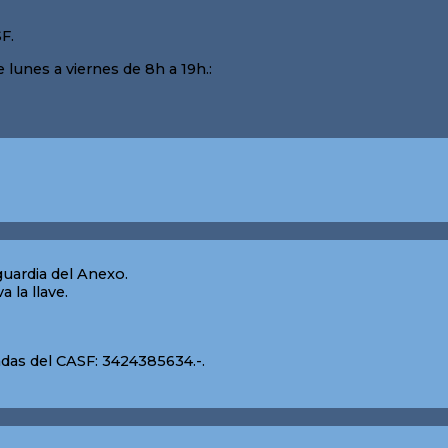
F.
 lunes a viernes de 8h a 19h.:
 guardia del Anexo.
a la llave.
das del CASF: 3424385634.-.