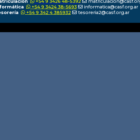
atriculación
+54 9 3426 48-5392
matriculacion@casf.or
nformática
+54 9 3424 38-5693
informatica@casf.org.ar
esorería
+54 9 342 4 385932
tesoreria2@casf.org.ar