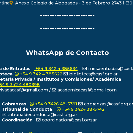
ntina
Anexo Colegio de Abogados - 3 de Febrero 2743 l (300
-----------------------
-----------------------
WhatsApp de Contacto
 de Entradas
+54 9 342 4 385634
mesaentradas@casf.
ioteca
+54 9 342 4 385622
biblioteca@casf.org.ar
etaría Privada / Institutos y Comisiones/ Académica
54 9 342 4 480398
ivadacasf@gmail.com /
academicacasf@gmail.com
Cobranzas
+54 9 3426 48-5391
cobranzas@casf.org.a
Tribunal de Conducta
+54 9 3424 38-5742
tribunaldeconducta@casf.org.ar
Coordinación
coordinacion@casf.org.ar