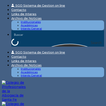
Skip
SGO Sistema de Gestion on line
to
Contacto
content
Links de Interes
Archivo de Noticias
Institucionales
Académicas
Interés General
Search
SGO Sistema de Gestion on line
Contacto
Links de Interes
Archivo de Noticias
Institucionales
Académicas
Interés General