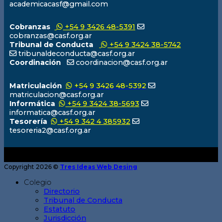
academicacasf@gmail.com
Cobranzas
+54 9 3426 48-5391
cobranzas@casf.org.ar
Tribunal de Conducta
+54 9 3424 38-5742
tribunaldeconducta@casf.org.ar
Coordinación
coordinacion@casf.org.ar
Matriculación
+54 9 3426 48-5392
matriculacion@casf.org.ar
Informática
+54 9 3424 38-5693
informatica@casf.org.ar
Tesorería
+54 9 342 4 385932
tesoreria2@casf.org.ar
Copyright 2026 ©
Tres Ideas Web Desing
Colegio
Directorio
Tribunal de Conducta
Estatuto
Jurisdicción