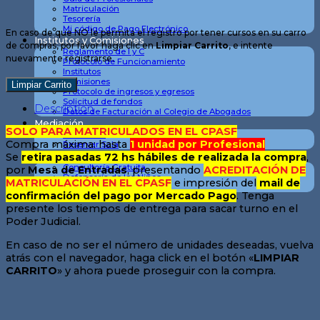
Matriculación
Tesorería
Mi código de Pago Electrónico
En caso de que NO le permita el registro por tener cursos en su carro
Institutos y Comisiones
de compras, por favor haga clic en
Limpiar Carrito
, e intente
Reglamento de I y C
nuevamente registrarse.
Protocolo de Funcionamiento
Institutos
Comisiones
Limpiar Carrito
Protocolo de ingresos y egresos
Solicitud de fondos
Description
Datos de Facturación al Colegio de Abogados
Mediación
SOLO PARA MATRICULADOS EN EL CPASF
Mediación
Compra máxima: hasta
1 unidad por Profesional
Reservar Sala
Serv. a la Comunidad
Se
retira pasadas 72 hs hábiles de realizada la compra
,
Consultoría Gratuita
por
Mesa de Entradas
, presentando
ACREDITACIÓN DE
Defensoría de los Niños
MATRICULACIÓN EN EL CPASF
e impresión del
mail de
Colegio Solidario
confirmación del pago por Mercado Pago
. Tenga
presente los tiempos de entrega para sacar turno en el
Poder Judicial.
En caso de no ser el número de unidades deseadas, vuelva
atrás con el navegador, haga click en el botón «
LIMPIAR
CARRITO
» y ahora puede proseguir con la compra.