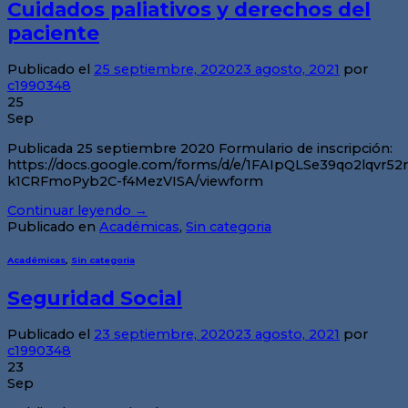
Cuidados paliativos y derechos del
paciente
Publicado el
25 septiembre, 2020
23 agosto, 2021
por
c1990348
25
Sep
Publicada 25 septiembre 2020 Formulario de inscripción:
https://docs.google.com/forms/d/e/1FAIpQLSe39qo2lqvr
k1CRFmoPyb2C-f4MezVISA/viewform
Continuar leyendo
→
Publicado en
Académicas
,
Sin categoria
Académicas
,
Sin categoria
Seguridad Social
Publicado el
23 septiembre, 2020
23 agosto, 2021
por
c1990348
23
Sep