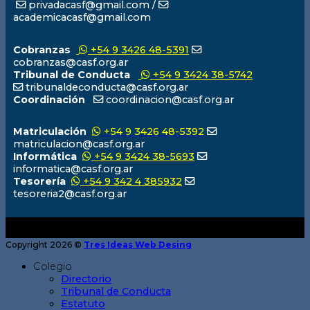
privadacasf@gmail.com /
academicacasf@gmail.com
Cobranzas
+54 9 3426 48-5391
cobranzas@casf.org.ar
Tribunal de Conducta
+54 9 3424 38-5742
tribunaldeconducta@casf.org.ar
Coordinación
coordinacion@casf.org.ar
Matriculación
+54 9 3426 48-5392
matriculacion@casf.org.ar
Informática
+54 9 3424 38-5693
informatica@casf.org.ar
Tesorería
+54 9 342 4 385932
tesoreria2@casf.org.ar
Copyright 2026 ©
Tres Ideas Web Desing
Colegio
Directorio
Tribunal de Conducta
Estatuto