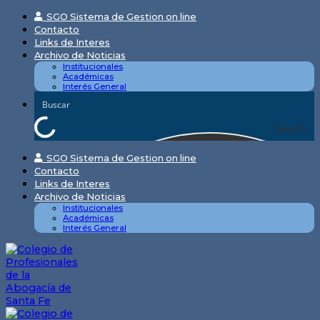
Skip
SGO Sistema de Gestion on line
to
Contacto
content
Links de Interes
Archivo de Noticias
Institucionales
Académicas
Interés General
Search
SGO Sistema de Gestion on line
Contacto
Links de Interes
Archivo de Noticias
Institucionales
Académicas
Interés General