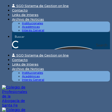
Skip
SGO Sistema de Gestion on line
to
Contacto
content
Links de Interes
Archivo de Noticias
Institucionales
Académicas
Interés General
Search
SGO Sistema de Gestion on line
Contacto
Links de Interes
Archivo de Noticias
Institucionales
Académicas
Interés General