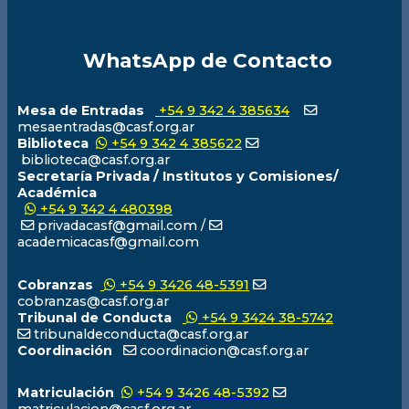
WhatsApp de Contacto
Mesa de Entradas
+54 9 342 4 385634
mesaentradas@casf.org.ar
Biblioteca
+54 9 342 4 385622
biblioteca@casf.org.ar
Secretaría Privada / Institutos y Comisiones/
Académica
+54 9 342 4 480398
privadacasf@gmail.com /
academicacasf@gmail.com
Cobranzas
+54 9 3426 48-5391
cobranzas@casf.org.ar
Tribunal de Conducta
+54 9 3424 38-5742
tribunaldeconducta@casf.org.ar
Coordinación
coordinacion@casf.org.ar
Matriculación
+54 9 3426 48-5392