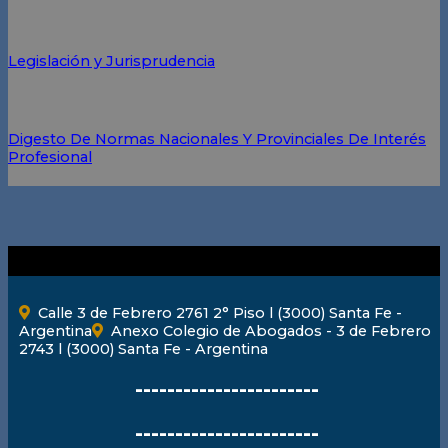
Legislación y Jurisprudencia
Digesto De Normas Nacionales Y Provinciales De Interés
Profesional
Calle 3 de Febrero 2761 2° Piso l (3000) Santa Fe -
Argentina
Anexo Colegio de Abogados - 3 de Febrero
2743 l (3000) Santa Fe - Argentina
-----------------------
-----------------------