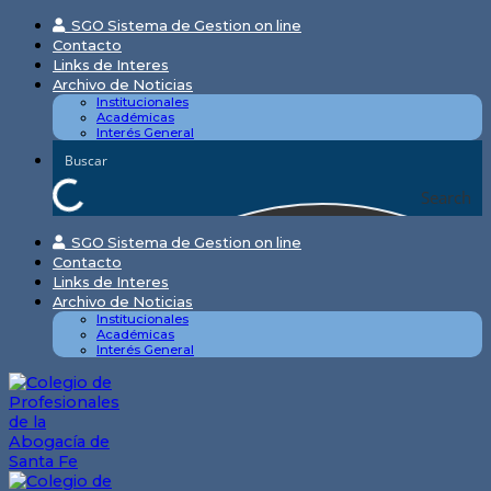
Skip
SGO Sistema de Gestion on line
to
Contacto
content
Links de Interes
Archivo de Noticias
Institucionales
Académicas
Interés General
Search
SGO Sistema de Gestion on line
Contacto
Links de Interes
Archivo de Noticias
Institucionales
Académicas
Interés General