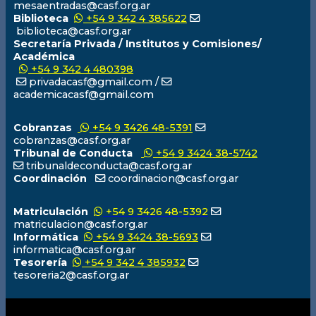
mesaentradas@casf.org.ar
Biblioteca
+54 9 342 4 385622
biblioteca@casf.org.ar
Secretaría Privada / Institutos y Comisiones/
Académica
+54 9 342 4 480398
privadacasf@gmail.com /
academicacasf@gmail.com
Cobranzas
+54 9 3426 48-5391
cobranzas@casf.org.ar
Tribunal de Conducta
+54 9 3424 38-5742
tribunaldeconducta@casf.org.ar
Coordinación
coordinacion@casf.org.ar
Matriculación
+54 9 3426 48-5392
matriculacion@casf.org.ar
Informática
+54 9 3424 38-5693
informatica@casf.org.ar
Tesorería
+54 9 342 4 385932
tesoreria2@casf.org.ar