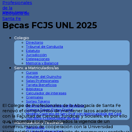
Interés General
Becas FCJS UNL 2025
Colegio
Directorio
Tribunal de Conducta
Estatuto
Jurisdicción
Delegaciones
Memoria y Balance
Serv. a Matriculados/as
Cursos
Alquiler del Quincho
Salas Profesionales
Tarjeta Beneficios
Biblioteca
Calculador de intereses
Gremiales
Sorteo Tokens
El Colegio de Profesionales de la Abogacía de Santa Fe
Reserva de Sala Videoconferencia
Compra Token Firma Digital
renovó el compromiso de mantener lazos académicos
Modelo Contrato de Serv Prof con Matriculado/a del Casf
con la Facultad de Ciencias Jurídicas y Sociales, es por ello
Uso ético y responsable de la IA
que recuerda a sus matriculados la vigencia de un
Matriculación y Tesorería
convenio marco de cooperación con la Universidad
Juramento
Guia de Profesionales