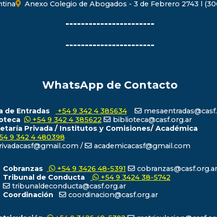
ntina
Anexo Colegio de Abogados - 3 de Febrero 2743 l (300
-----------------------
-----------------------
WhatsApp de Contacto
 de Entradas
+54 9 342 4 385634
mesaentradas@casf.
ioteca
+54 9 342 4 385622
biblioteca@casf.org.ar
etaría Privada / Institutos y Comisiones/ Académica
54 9 342 4 480398
ivadacasf@gmail.com /
academicacasf@gmail.com
Cobranzas
+54 9 3426 48-5391
cobranzas@casf.org.a
Tribunal de Conducta
+54 9 3424 38-5742
tribunaldeconducta@casf.org.ar
Coordinación
coordinacion@casf.org.ar