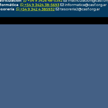
atriculación
+54 9 3426 48-5392
matriculacion@casf.or
nformática
+54 9 3424 38-5693
informatica@casf.org.ar
esorería
+54 9 342 4 385932
tesoreria2@casf.org.ar