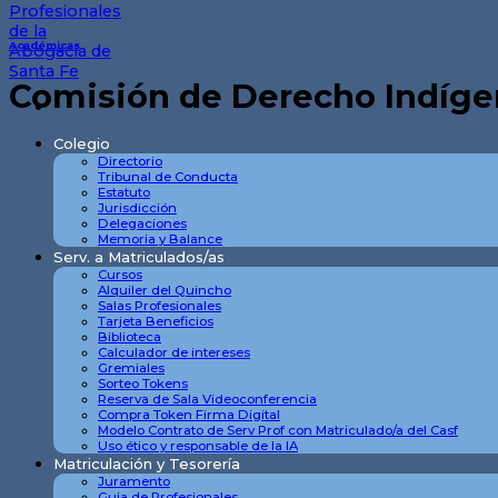
Académicas
Comisión de Derecho Indígen
Colegio
Directorio
Tribunal de Conducta
Estatuto
Jurisdicción
Delegaciones
Memoria y Balance
Serv. a Matriculados/as
Cursos
Alquiler del Quincho
Salas Profesionales
Tarjeta Beneficios
Biblioteca
Calculador de intereses
Gremiales
Sorteo Tokens
Reserva de Sala Videoconferencia
Compra Token Firma Digital
Modelo Contrato de Serv Prof con Matriculado/a del Casf
Uso ético y responsable de la IA
Matriculación y Tesorería
Juramento
Guia de Profesionales