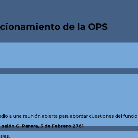
ncionamiento de la OPS
io a una reunión abierta para abordar cuestiones del funci
l
salón G. Parera, 3 de Febrero 2761
s/as.