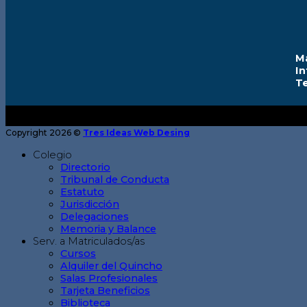
M
I
T
Copyright 2026 ©
Tres Ideas Web Desing
Colegio
Directorio
Tribunal de Conducta
Estatuto
Jurisdicción
Delegaciones
Memoria y Balance
Serv. a Matriculados/as
Cursos
Alquiler del Quincho
Salas Profesionales
Tarjeta Beneficios
Biblioteca