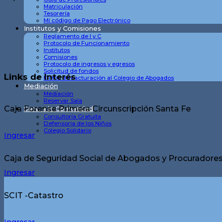
Matriculación
Tesorería
Mi código de Pago Electrónico
Institutos y Comisiones
Reglamento de I y C
Protocolo de Funcionamiento
Institutos
Comisiones
Protocolo de ingresos y egresos
Solicitud de fondos
Links de Interés
Datos de Facturación al Colegio de Abogados
Mediación
Mediación
Reservar Sala
Caja Forense Primera Circunscripción Santa Fe
Serv. a la Comunidad
Consultoría Gratuita
Defensoría de los Niños
Colegio Solidario
Ingresar
Caja de Seguridad Social de Abogados y Procuradores 
Ingresar
SCIT -Catastro
Ingresar