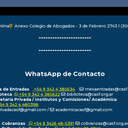
ntina
Anexo Colegio de Abogados - 3 de Febrero 2743 l (300
-----------------------
-----------------------
WhatsApp de Contacto
 de Entradas
+54 9 342 4 385634
mesaentradas@casf.
ioteca
+54 9 342 4 385622
biblioteca@casf.org.ar
etaría Privada / Institutos y Comisiones/ Académica
54 9 342 4 480398
ivadacasf@gmail.com /
academicacasf@gmail.com
Cobranzas
+54 9 3426 48-5391
cobranzas@casf.org.a