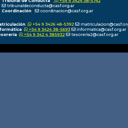
Tribunal de Conducta
+54 9 3424 38-5742
tribunaldeconducta@casf.org.ar
Coordinación
coordinacion@casf.org.ar
atriculación
+54 9 3426 48-5392
matriculacion@casf.or
nformática
+54 9 3424 38-5693
informatica@casf.org.ar
esorería
+54 9 342 4 385932
tesoreria2@casf.org.ar