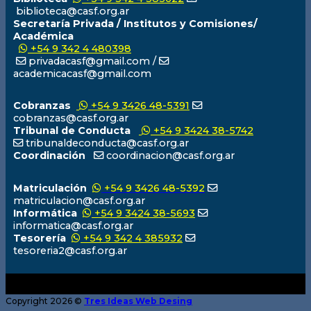
biblioteca@casf.org.ar
Secretaría Privada / Institutos y Comisiones/
Académica
+54 9 342 4 480398
privadacasf@gmail.com /
academicacasf@gmail.com
Cobranzas
+54 9 3426 48-5391
cobranzas@casf.org.ar
Tribunal de Conducta
+54 9 3424 38-5742
tribunaldeconducta@casf.org.ar
Coordinación
coordinacion@casf.org.ar
Matriculación
+54 9 3426 48-5392
matriculacion@casf.org.ar
Informática
+54 9 3424 38-5693
informatica@casf.org.ar
Tesorería
+54 9 342 4 385932
tesoreria2@casf.org.ar
Copyright 2026 ©
Tres Ideas Web Desing