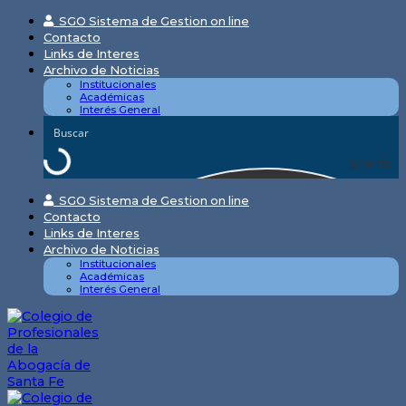
Skip
SGO Sistema de Gestion on line
to
Contacto
content
Links de Interes
Archivo de Noticias
Institucionales
Académicas
Interés General
Search
SGO Sistema de Gestion on line
Contacto
Links de Interes
Archivo de Noticias
Institucionales
Académicas
Interés General