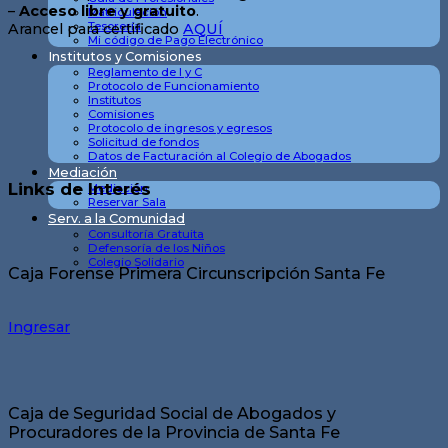
–
Acceso libre y gratuito
.
Matriculación
Tesorería
Arancel para certificado
AQUÍ
Mi código de Pago Electrónico
Institutos y Comisiones
Reglamento de I y C
Protocolo de Funcionamiento
Institutos
Comisiones
Protocolo de ingresos y egresos
Solicitud de fondos
Datos de Facturación al Colegio de Abogados
Mediación
Links de Interés
Mediación
Reservar Sala
Serv. a la Comunidad
Consultoría Gratuita
Defensoría de los Niños
Colegio Solidario
Caja Forense Primera Circunscripción Santa Fe
Ingresar
Caja de Seguridad Social de Abogados y
Procuradores de la Provincia de Santa Fe