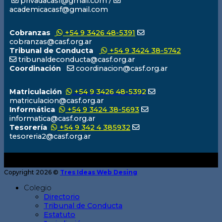
privadacasf@gmail.com /
academicacasf@gmail.com
Cobranzas
+54 9 3426 48-5391
cobranzas@casf.org.ar
Tribunal de Conducta
+54 9 3424 38-5742
tribunaldeconducta@casf.org.ar
Coordinación
coordinacion@casf.org.ar
Matriculación
+54 9 3426 48-5392
matriculacion@casf.org.ar
Informática
+54 9 3424 38-5693
informatica@casf.org.ar
Tesorería
+54 9 342 4 385932
tesoreria2@casf.org.ar
Copyright 2026 ©
Tres Ideas Web Desing
Colegio
Directorio
Tribunal de Conducta
Estatuto