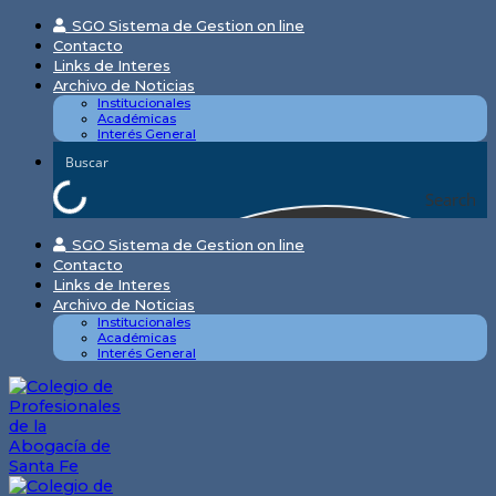
Skip
SGO Sistema de Gestion on line
to
Contacto
content
Links de Interes
Archivo de Noticias
Institucionales
Académicas
Interés General
Search
SGO Sistema de Gestion on line
Contacto
Links de Interes
Archivo de Noticias
Institucionales
Académicas
Interés General