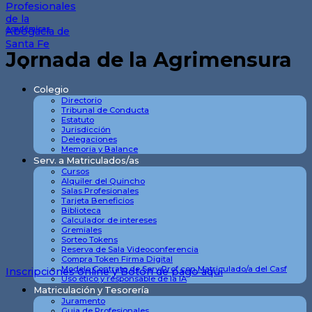
Académicas
Jornada de la Agrimensura
Colegio
Directorio
Tribunal de Conducta
Estatuto
Jurisdicción
Delegaciones
Memoria y Balance
Serv. a Matriculados/as
Cursos
Alquiler del Quincho
Salas Profesionales
Tarjeta Beneficios
Biblioteca
Calculador de intereses
Gremiales
Sorteo Tokens
Reserva de Sala Videoconferencia
Compra Token Firma Digital
Modelo Contrato de Serv Prof con Matriculado/a del Casf
Inscripciones online y Botón de pago aquí
Uso ético y responsable de la IA
Matriculación y Tesorería
Juramento
Guia de Profesionales