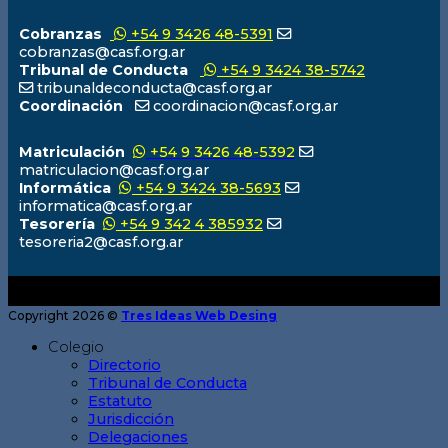
Cobranzas
+54 9 3426 48-5391
cobranzas@casf.org.ar
Tribunal de Conducta
+54 9 3424 38-5742
tribunaldeconducta@casf.org.ar
Coordinación
coordinacion@casf.org.ar
Matriculación
+54 9 3426 48-5392
matriculacion@casf.org.ar
Informática
+54 9 3424 38-5693
informatica@casf.org.ar
Tesorería
+54 9 342 4 385932
tesoreria2@casf.org.ar
Copyright 2026 ©
Tres Ideas Web Desing
Colegio
Directorio
Tribunal de Conducta
Estatuto
Jurisdicción
Delegaciones