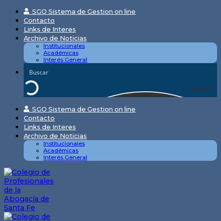
Skip
SGO Sistema de Gestion on line
to
Contacto
content
Links de Interes
Archivo de Noticias
Institucionales
Académicas
Interés General
Search
SGO Sistema de Gestion on line
Contacto
Links de Interes
Archivo de Noticias
Institucionales
Académicas
Interés General