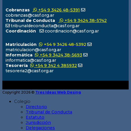
Cobranzas
+54 9 3426 48-5391
cobranzas@casf.org.ar
Tribunal de Conducta
+54 9 3424 38-5742
tribunaldeconducta@casf.org.ar
Coordinación
coordinacion@casf.org.ar
Matriculación
+54 9 3426 48-5392
matriculacion@casf.org.ar
Informática
+54 9 3424 38-5693
informatica@casf.org.ar
Tesorería
+54 9 342 4 385932
tesoreria2@casf.org.ar
Copyright 2026 ©
Tres Ideas Web Desing
Colegio
Directorio
Tribunal de Conducta
Estatuto
Jurisdicción
Delegaciones