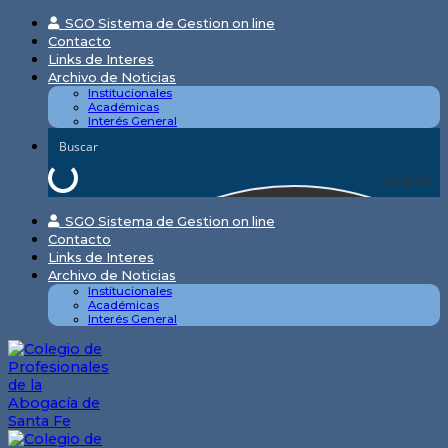
Skip
SGO Sistema de Gestion on line
to
Contacto
content
Links de Interes
Archivo de Noticias
Institucionales
Académicas
Interés General
Search
SGO Sistema de Gestion on line
Contacto
Links de Interes
Archivo de Noticias
Institucionales
Académicas
Interés General