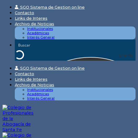
Skip
SGO Sistema de Gestion on line
to
Contacto
content
Links de Interes
Archivo de Noticias
Institucionales
Académicas
Interés General
Search
SGO Sistema de Gestion on line
Contacto
Links de Interes
Archivo de Noticias
Institucionales
Académicas
Interés General