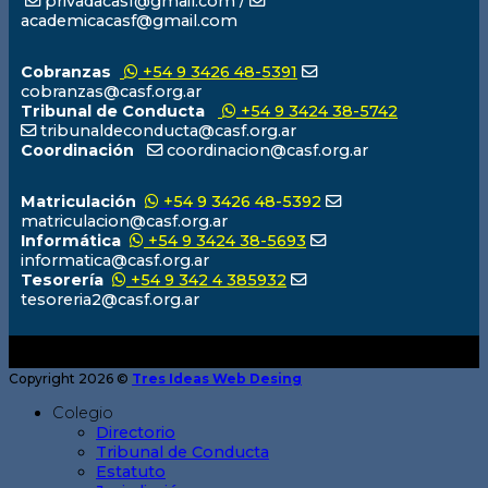
privadacasf@gmail.com /
academicacasf@gmail.com
Cobranzas
+54 9 3426 48-5391
cobranzas@casf.org.ar
Tribunal de Conducta
+54 9 3424 38-5742
tribunaldeconducta@casf.org.ar
Coordinación
coordinacion@casf.org.ar
Matriculación
+54 9 3426 48-5392
matriculacion@casf.org.ar
Informática
+54 9 3424 38-5693
informatica@casf.org.ar
Tesorería
+54 9 342 4 385932
tesoreria2@casf.org.ar
Copyright 2026 ©
Tres Ideas Web Desing
Colegio
Directorio
Tribunal de Conducta
Estatuto