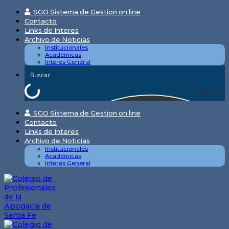
Skip
SGO Sistema de Gestion on line
to
Contacto
content
Links de Interes
Archivo de Noticias
Institucionales
Académicas
Interés General
Search
SGO Sistema de Gestion on line
Contacto
Links de Interes
Archivo de Noticias
Institucionales
Académicas
Interés General