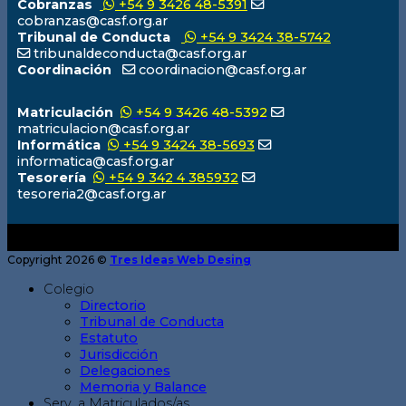
Cobranzas
+54 9 3426 48-5391
cobranzas@casf.org.ar
Tribunal de Conducta
+54 9 3424 38-5742
tribunaldeconducta@casf.org.ar
Coordinación
coordinacion@casf.org.ar
Matriculación
+54 9 3426 48-5392
matriculacion@casf.org.ar
Informática
+54 9 3424 38-5693
informatica@casf.org.ar
Tesorería
+54 9 342 4 385932
tesoreria2@casf.org.ar
Copyright 2026 ©
Tres Ideas Web Desing
Colegio
Directorio
Tribunal de Conducta
Estatuto
Jurisdicción
Delegaciones
Memoria y Balance
Serv. a Matriculados/as