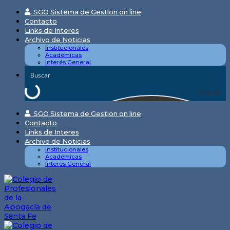
Skip
SGO Sistema de Gestion on line
to
Contacto
content
Links de Interes
Archivo de Noticias
Institucionales
Académicas
Interés General
Search
SGO Sistema de Gestion on line
Contacto
Links de Interes
Archivo de Noticias
Institucionales
Académicas
Interés General