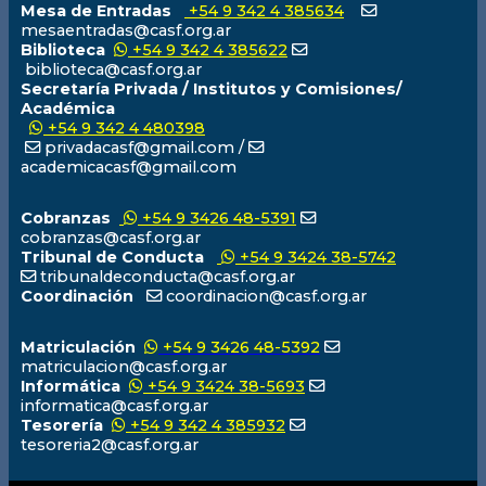
Mesa de Entradas
+54 9 342 4 385634
mesaentradas@casf.org.ar
Biblioteca
+54 9 342 4 385622
biblioteca@casf.org.ar
Secretaría Privada / Institutos y Comisiones/
Académica
+54 9 342 4 480398
privadacasf@gmail.com /
academicacasf@gmail.com
Cobranzas
+54 9 3426 48-5391
cobranzas@casf.org.ar
Tribunal de Conducta
+54 9 3424 38-5742
tribunaldeconducta@casf.org.ar
Coordinación
coordinacion@casf.org.ar
Matriculación
+54 9 3426 48-5392
matriculacion@casf.org.ar
Informática
+54 9 3424 38-5693
informatica@casf.org.ar
Tesorería
+54 9 342 4 385932
tesoreria2@casf.org.ar