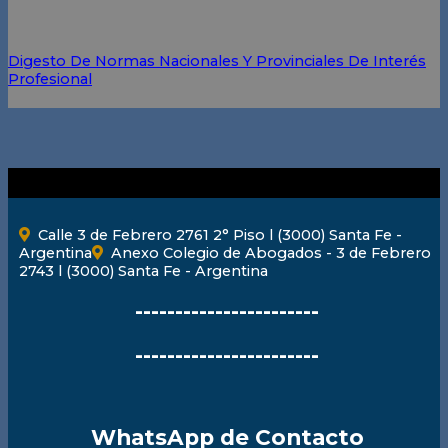
Digesto De Normas Nacionales Y Provinciales De Interés
Profesional
Calle 3 de Febrero 2761 2° Piso l (3000) Santa Fe -
Argentina
Anexo Colegio de Abogados - 3 de Febrero
2743 l (3000) Santa Fe - Argentina
-----------------------
-----------------------
WhatsApp de Contacto