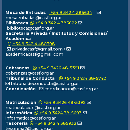
Mesa de Entradas
+54 9 342 4 385634
mesaentradas@casf.org.ar
Biblioteca
+54 9 342 4 385622
biblioteca@casf.org.ar
Secretaría Privada / Institutos y Comisiones/
Académica
+54 9 342 4 480398
privadacasf@gmail.com /
academicacasf@gmail.com
Cobranzas
+54 9 3426 48-5391
cobranzas@casf.org.ar
Tribunal de Conducta
+54 9 3424 38-5742
tribunaldeconducta@casf.org.ar
Coordinación
coordinacion@casf.org.ar
Matriculación
+54 9 3426 48-5392
matriculacion@casf.org.ar
Informática
+54 9 3424 38-5693
informatica@casf.org.ar
Tesorería
+54 9 342 4 385932
tesoreria2@casf.org.ar