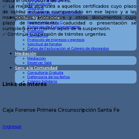
hasta el 04.07.2021 a las 24 hs.
Matriculación
✅ La medida alcanzará a aquellos certificados cuyo plazo
Tesorería
de validez estuviere comprendido en ese lapso y a las
Mi código de Pago Electrónico
inscripciones, anotaciones y otros documentos cuyo
Institutos y Comisiones
Reglamento de I y C
plazo de vencimiento, caducidad o presentación se
Protocolo de Funcionamiento
cumpliera en el mismo lapso de la suspensión.
Institutos
✅ Continúa suspensión de trámites urgentes.
Comisiones
Protocolo de ingresos y egresos
Solicitud de fondos
Datos de Facturación al Colegio de Abogados
Mediación
Mediación
Reservar Sala
Serv. a la Comunidad
Consultoría Gratuita
Defensoría de los Niños
Colegio Solidario
Links de Interés
Caja Forense Primera Circunscripción Santa Fe
Ingresar