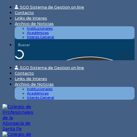
Skip
SGO Sistema de Gestion on line
to
Contacto
content
Links de Interes
Archivo de Noticias
Institucionales
Académicas
Interés General
Search
SGO Sistema de Gestion on line
Contacto
Links de Interes
Archivo de Noticias
Institucionales
Académicas
Interés General