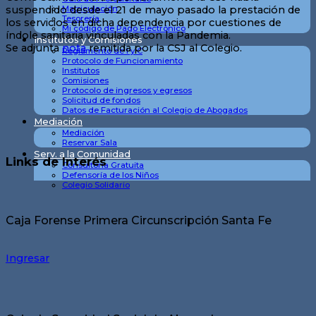
Matriculación
suspendido desde el 21 de mayo pasado la prestación de
Tesorería
los servicios en dicha dependencia por cuestiones de
Mi código de Pago Electrónico
índole sanitaria vinculadas con la Pandemia.
Institutos y Comisiones
Se adjunta
nota
remitida por la CSJ al Colegio.
Reglamento de I y C
Protocolo de Funcionamiento
Institutos
Comisiones
Protocolo de ingresos y egresos
Solicitud de fondos
Datos de Facturación al Colegio de Abogados
Mediación
Mediación
Reservar Sala
Serv. a la Comunidad
Links de Interés
Consultoría Gratuita
Defensoría de los Niños
Colegio Solidario
Caja Forense Primera Circunscripción Santa Fe
Ingresar