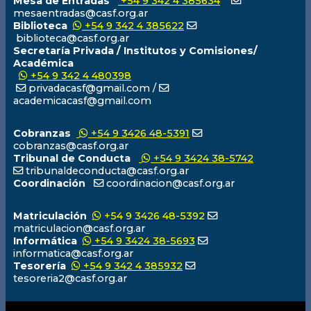
Mesa de Entradas
+54 9 342 4 385634
mesaentradas@casf.org.ar
Biblioteca
+54 9 342 4 385622
biblioteca@casf.org.ar
Secretaría Privada / Institutos y Comisiones/
Académica
+54 9 342 4 480398
privadacasf@gmail.com /
academicacasf@gmail.com
Cobranzas
+54 9 3426 48-5391
cobranzas@casf.org.ar
Tribunal de Conducta
+54 9 3424 38-5742
tribunaldeconducta@casf.org.ar
Coordinación
coordinacion@casf.org.ar
Matriculación
+54 9 3426 48-5392
matriculacion@casf.org.ar
Informática
+54 9 3424 38-5693
informatica@casf.org.ar
Tesorería
+54 9 342 4 385932
tesoreria2@casf.org.ar