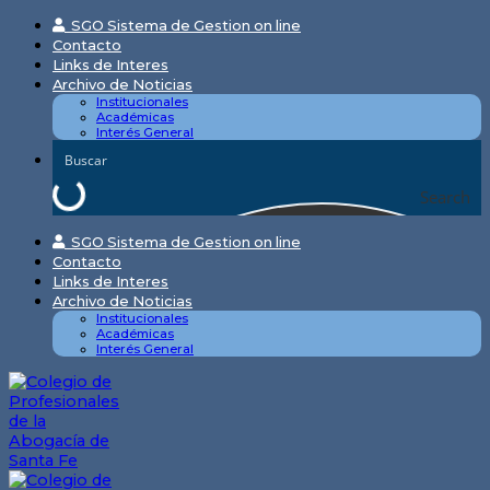
Skip
SGO Sistema de Gestion on line
to
Contacto
content
Links de Interes
Archivo de Noticias
Institucionales
Académicas
Interés General
Search
SGO Sistema de Gestion on line
Contacto
Links de Interes
Archivo de Noticias
Institucionales
Académicas
Interés General