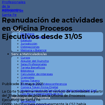
Institucionales
Reanudación de actividades
en Oficina Procesos
Colegio
Directorio
Ejecutivos desde 31/05
Tribunal de Conducta
Estatuto
Jurisdicción
Delegaciones
Memoria y Balance
Serv. a Matriculados/as
Cursos
Alquiler del Quincho
Salas Profesionales
Tarjeta Beneficios
Biblioteca
Calculador de intereses
Gremiales
Sorteo Tokens
Publicado 31 mayo 2021
Reserva de Sala Videoconferencia
Compra Token Firma Digital
Modelo Contrato de Serv Prof con Matriculado/a del Casf
La Corte Suprema resolvió el reinicio de actividades a partir
Uso ético y responsable de la IA
del 31 de Mayo de 2021 en la Oficina de Procesos
Matriculación y Tesorería
Ejecutivos de Santa Fe.
Juramento
Como se informara oportunamente la CSJ había
Guia de Profesionales