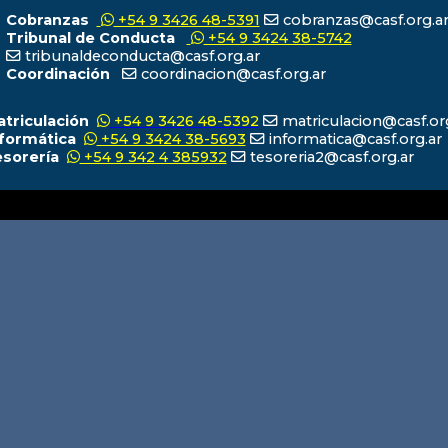
Cobranzas
+54 9 3426 48-5391
cobranzas@casf.org.a
Tribunal de Conducta
+54 9 3424 38-5742
tribunaldeconducta@casf.org.ar
Coordinación
coordinacion@casf.org.ar
atriculación
+54 9 3426 48-5392
matriculacion@casf.or
nformática
+54 9 3424 38-5693
informatica@casf.org.ar
esorería
+54 9 342 4 385932
tesoreria2@casf.org.ar