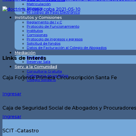
Matriculación
Tesorería
Mi código de Pago Electrónico
Institutos y Comisiones
Reglamento de I y C
Protocolo de Funcionamiento
Institutos
Comisiones
Protocolo de ingresos y egresos
Solicitud de fondos
Datos de Facturación al Colegio de Abogados
Mediación
Links de Interés
Mediación
Reservar Sala
Serv. a la Comunidad
Consultoría Gratuita
Defensoría de los Niños
Caja Forense Primera Circunscripción Santa Fe
Colegio Solidario
Ingresar
Caja de Seguridad Social de Abogados y Procuradores 
Ingresar
SCIT -Catastro