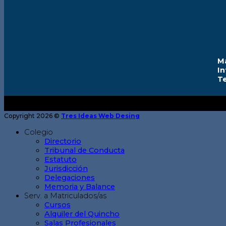
M
I
T
Copyright 2026 ©
Tres Ideas Web Desing
Colegio
Directorio
Tribunal de Conducta
Estatuto
Jurisdicción
Delegaciones
Memoria y Balance
Serv. a Matriculados/as
Cursos
Alquiler del Quincho
Salas Profesionales