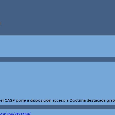
a
 el CASF pone a disposición acceso a Doctrina destacada gra
aOnline/2121339/