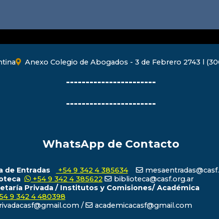
ntina
Anexo Colegio de Abogados - 3 de Febrero 2743 l (300
-----------------------
-----------------------
WhatsApp de Contacto
 de Entradas
+54 9 342 4 385634
mesaentradas@casf.
ioteca
+54 9 342 4 385622
biblioteca@casf.org.ar
etaría Privada / Institutos y Comisiones/ Académica
54 9 342 4 480398
ivadacasf@gmail.com /
academicacasf@gmail.com