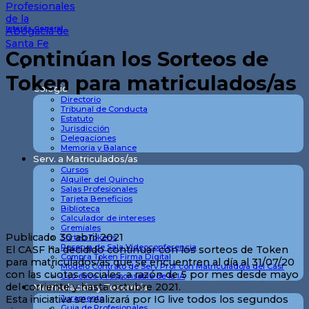
Interés General
Continúan los Sorteos de
Token para matriculados/as
Colegio
Directorio
Tribunal de Conducta
Estatuto
Jurisdicción
Delegaciones
Memoria y Balance
Serv. a Matriculados/as
Cursos
Alquiler del Quincho
Salas Profesionales
Tarjeta Beneficios
Biblioteca
Calculador de intereses
Gremiales
Publicado 30 abril 2021
Sorteo Tokens
Reserva de Sala Videoconferencia
El CASF ha decidido continuar con los sorteos de Token
Compra Token Firma Digital
para matriculados/as que se encuentren al día al 31/07/20
Modelo Contrato de Serv Prof con Matriculado/a del Casf
con las cuotas sociales, a razón de 5 por mes desde mayo
Uso ético y responsable de la IA
del corriente y hasta octubre 2021.
Matriculación y Tesorería
Esta iniciativa se realizará por IG live todos los segundos
Juramento
Guia de Profesionales