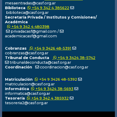
mesaentradas@casf.org.ar
Biblioteca
+54 9 342 4 385622
biblioteca@casf.org.ar
Secretaría Privada / Institutos y Comisiones/
Académica
+54 9 342 4 480398
privadacasf@gmail.com /
academicacasf@gmail.com
Cobranzas
+54 9 3426 48-5391
cobranzas@casf.org.ar
Tribunal de Conducta
+54 9 3424 38-5742
tribunaldeconducta@casf.org.ar
Coordinación
coordinacion@casf.org.ar
Matriculación
+54 9 3426 48-5392
matriculacion@casf.org.ar
Informática
+54 9 3424 38-5693
informatica@casf.org.ar
Tesorería
+54 9 342 4 385932
tesoreria2@casf.org.ar