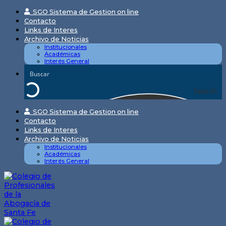
Skip
SGO Sistema de Gestion on line
to
Contacto
content
Links de Interes
Archivo de Noticias
Institucionales
Académicas
Interés General
Search
SGO Sistema de Gestion on line
Contacto
Links de Interes
Archivo de Noticias
Institucionales
Académicas
Interés General