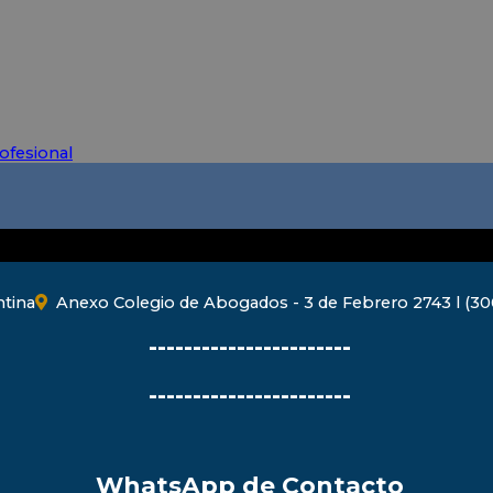
ofesional
ntina
Anexo Colegio de Abogados - 3 de Febrero 2743 l (300
-----------------------
-----------------------
WhatsApp de Contacto