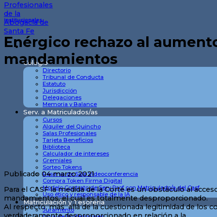
Institucionales
Enérgico rechazo al aumento
mandamientos
Colegio
Directorio
Tribunal de Conducta
Estatuto
Jurisdicción
Delegaciones
Memoria y Balance
Serv. a Matriculados/as
Cursos
Alquiler del Quincho
Salas Profesionales
Tarjeta Beneficios
Biblioteca
Calculador de intereses
Gremiales
Sorteo Tokens
Publicado 04 marzo 2021
Reserva de Sala Videoconferencia
Compra Token Firma Digital
Modelo Contrato de Serv Prof con Matriculado/a del Casf
Para el CASF la medida de la Corte es un obstáculo al acceso
Uso ético y responsable de la IA
mandamientos, el cual es totalmente desproporcionado.
Matriculación y Tesorería
Al respecto, más allá de la cuestionada legitimidad de los
Juramento
verdaderamente desproporcionado en relación a la
Guia de Profesionales