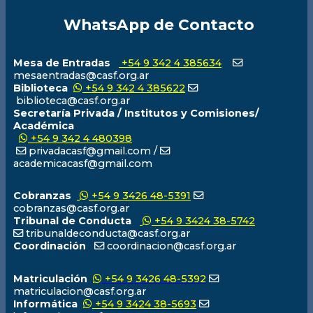
WhatsApp de Contacto
Mesa de Entradas
+54 9 342 4 385634
mesaentradas@casf.org.ar
Biblioteca
+54 9 342 4 385622
biblioteca@casf.org.ar
Secretaría Privada / Institutos y Comisiones/
Académica
+54 9 342 4 480398
privadacasf@gmail.com /
academicacasf@gmail.com
Cobranzas
+54 9 3426 48-5391
cobranzas@casf.org.ar
Tribunal de Conducta
+54 9 3424 38-5742
tribunaldeconducta@casf.org.ar
Coordinación
coordinacion@casf.org.ar
Matriculación
+54 9 3426 48-5392
matriculacion@casf.org.ar
Informática
+54 9 3424 38-5693