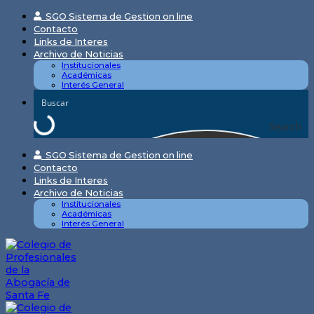
Skip
SGO Sistema de Gestion on line
to
Contacto
content
Links de Interes
Archivo de Noticias
Institucionales
Académicas
Interés General
Search
SGO Sistema de Gestion on line
Contacto
Links de Interes
Archivo de Noticias
Institucionales
Académicas
Interés General