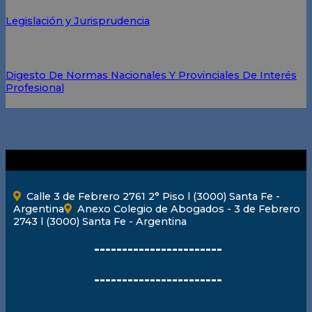
Legislación y Jurisprudencia
Digesto De Normas Nacionales Y Provinciales De Interés
Profesional
Calle 3 de Febrero 2761 2° Piso l (3000) Santa Fe -
Argentina
Anexo Colegio de Abogados - 3 de Febrero
2743 l (3000) Santa Fe - Argentina
-----------------------
-----------------------