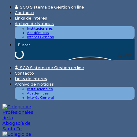
Skip
SGO Sistema de Gestion on line
to
Contacto
content
Links de Interes
Archivo de Noticias
Institucionales
Académicas
Interés General
Search
SGO Sistema de Gestion on line
Contacto
Links de Interes
Archivo de Noticias
Institucionales
Académicas
Interés General