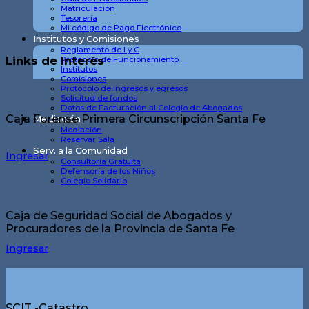
Matriculación
Tesorería
Mi código de Pago Electrónico
Institutos y Comisiones
Reglamento de I y C
Links de Interés
Protocolo de Funcionamiento
Institutos
Comisiones
Protocolo de ingresos y egresos
Solicitud de fondos
Datos de Facturación al Colegio de Abogados
Caja Forense Primera Circunscripción Santa Fe
Mediación
Mediación
Reservar Sala
Serv. a la Comunidad
Ingresar
Consultoría Gratuita
Defensoría de los Niños
Colegio Solidario
Caja de Seguridad Social de Abogados y
Procuradores de la Provincia de Santa Fe
Ingresar
SCIT -Catastro