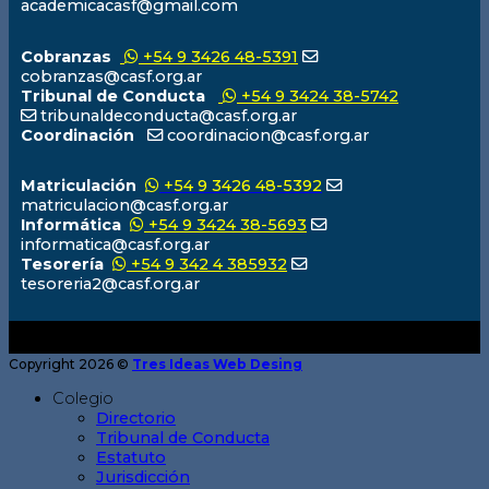
academicacasf@gmail.com
Cobranzas
+54 9 3426 48-5391
cobranzas@casf.org.ar
Tribunal de Conducta
+54 9 3424 38-5742
tribunaldeconducta@casf.org.ar
Coordinación
coordinacion@casf.org.ar
Matriculación
+54 9 3426 48-5392
matriculacion@casf.org.ar
Informática
+54 9 3424 38-5693
informatica@casf.org.ar
Tesorería
+54 9 342 4 385932
tesoreria2@casf.org.ar
Copyright 2026 ©
Tres Ideas Web Desing
Colegio
Directorio
Tribunal de Conducta
Estatuto
Jurisdicción