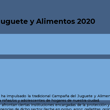
Juguete y Alimentos 2020
, ha impulsado la tradicional Campaña del Juguete y Alimen
a niñas/os y adolescentes de hogares de nuestra ciudad.
ue afrontan ciertas instituciones encargadas de la protección
ncias de dicho sector (leche en polvo, arroz, galletitas, golos