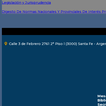
Legislación y Jurisprudencia
Digesto De Normas Nacionales Y Provinciales De Interés Pr
Calle 3 de Febrero 2761 2° Piso l (3000) Santa Fe - Arge
Mesa
Bibl
Secr