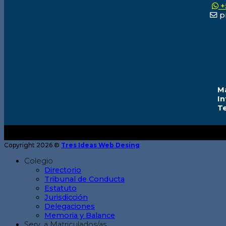
+
pr
M
I
T
Copyright 2026 ©
Tres Ideas Web Desing
Colegio
Directorio
Tribunal de Conducta
Estatuto
Jurisdicción
Delegaciones
Memoria y Balance
Serv. a Matriculados/as