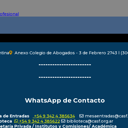
ofesional
ntina
Anexo Colegio de Abogados - 3 de Febrero 2743 l (300
-----------------------
-----------------------
WhatsApp de Contacto
 de Entradas
+54 9 342 4 385634
mesaentradas@casf.
ioteca
+54 9 342 4 385622
biblioteca@casf.org.ar
etaría Privada / Institutos y Comisiones/ Académica