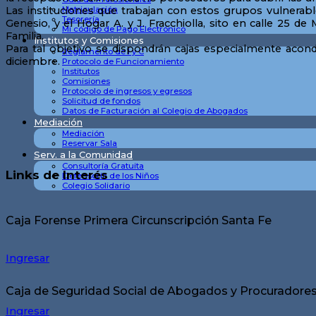
Matriculación
Las instituciones que trabajan con estos grupos vulnerable
Tesorería
Genesio, y el Hogar A. y J. Fracchiolla, sito en calle 25
Mi código de Pago Electrónico
Familia.
Institutos y Comisiones
Para tal objetivo se dispondrán cajas especialmente acond
Reglamento de I y C
diciembre.
Protocolo de Funcionamiento
Institutos
Comisiones
Protocolo de ingresos y egresos
Solicitud de fondos
Datos de Facturación al Colegio de Abogados
Mediación
Mediación
Reservar Sala
Serv. a la Comunidad
Consultoría Gratuita
Links de Interés
Defensoría de los Niños
Colegio Solidario
Caja Forense Primera Circunscripción Santa Fe
Ingresar
Caja de Seguridad Social de Abogados y Procuradores 
Ingresar