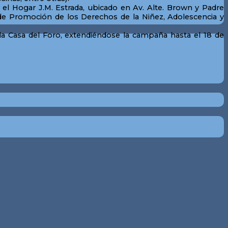
n el Hogar J.M. Estrada, ubicado en Av. Alte. Brown y Padre
l de Promoción de los Derechos de la Niñez, Adolescencia y
 la Casa del Foro, extendiéndose la campaña hasta el 18 de