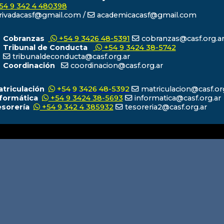
54 9 342 4 480398
ivadacasf@gmail.com /
academicacasf@gmail.com
Cobranzas
+54 9 3426 48-5391
cobranzas@casf.org.a
Tribunal de Conducta
+54 9 3424 38-5742
tribunaldeconducta@casf.org.ar
Coordinación
coordinacion@casf.org.ar
atriculación
+54 9 3426 48-5392
matriculacion@casf.or
nformática
+54 9 3424 38-5693
informatica@casf.org.ar
esorería
+54 9 342 4 385932
tesoreria2@casf.org.ar