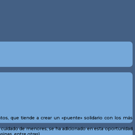
tos, que tiende a crear un «puente» solidario con los más
 y cuidado de menores, se ha adicionado en esta oportunidad
inas, entre otras).