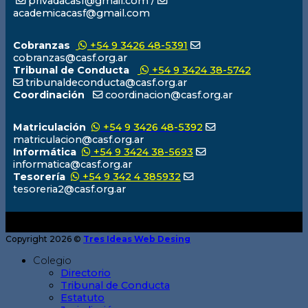
privadacasf@gmail.com /
academicacasf@gmail.com
Cobranzas
+54 9 3426 48-5391
cobranzas@casf.org.ar
Tribunal de Conducta
+54 9 3424 38-5742
tribunaldeconducta@casf.org.ar
Coordinación
coordinacion@casf.org.ar
Matriculación
+54 9 3426 48-5392
matriculacion@casf.org.ar
Informática
+54 9 3424 38-5693
informatica@casf.org.ar
Tesorería
+54 9 342 4 385932
tesoreria2@casf.org.ar
Copyright 2026 ©
Tres Ideas Web Desing
Colegio
Directorio
Tribunal de Conducta
Estatuto