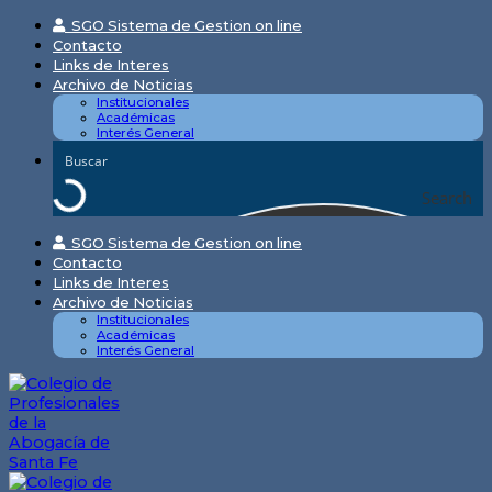
Skip
SGO Sistema de Gestion on line
to
Contacto
content
Links de Interes
Archivo de Noticias
Institucionales
Académicas
Interés General
Search
SGO Sistema de Gestion on line
Contacto
Links de Interes
Archivo de Noticias
Institucionales
Académicas
Interés General