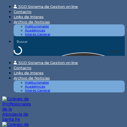
Skip
SGO Sistema de Gestion on line
to
Contacto
content
Links de Interes
Archivo de Noticias
Institucionales
Académicas
Interés General
Search
SGO Sistema de Gestion on line
Contacto
Links de Interes
Archivo de Noticias
Institucionales
Académicas
Interés General