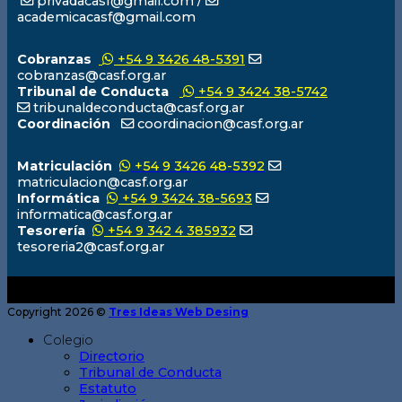
privadacasf@gmail.com /
academicacasf@gmail.com
Cobranzas
+54 9 3426 48-5391
cobranzas@casf.org.ar
Tribunal de Conducta
+54 9 3424 38-5742
tribunaldeconducta@casf.org.ar
Coordinación
coordinacion@casf.org.ar
Matriculación
+54 9 3426 48-5392
matriculacion@casf.org.ar
Informática
+54 9 3424 38-5693
informatica@casf.org.ar
Tesorería
+54 9 342 4 385932
tesoreria2@casf.org.ar
Copyright 2026 ©
Tres Ideas Web Desing
Colegio
Directorio
Tribunal de Conducta
Estatuto