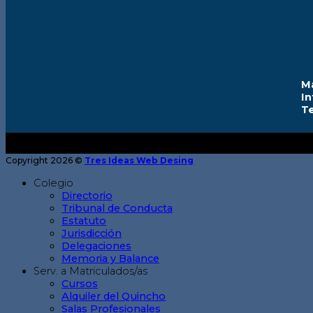
M
I
T
Copyright 2026 ©
Tres Ideas Web Desing
Colegio
Directorio
Tribunal de Conducta
Estatuto
Jurisdicción
Delegaciones
Memoria y Balance
Serv. a Matriculados/as
Cursos
Alquiler del Quincho
Salas Profesionales