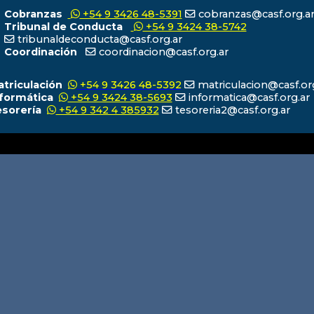
Cobranzas
+54 9 3426 48-5391
cobranzas@casf.org.a
Tribunal de Conducta
+54 9 3424 38-5742
tribunaldeconducta@casf.org.ar
Coordinación
coordinacion@casf.org.ar
atriculación
+54 9 3426 48-5392
matriculacion@casf.or
nformática
+54 9 3424 38-5693
informatica@casf.org.ar
esorería
+54 9 342 4 385932
tesoreria2@casf.org.ar