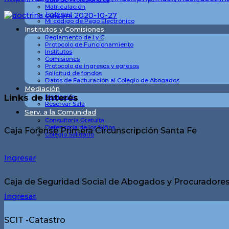
Matriculación
Tesorería
Mi código de Pago Electrónico
Institutos y Comisiones
Reglamento de I y C
Protocolo de Funcionamiento
Institutos
Comisiones
Protocolo de ingresos y egresos
Solicitud de fondos
Datos de Facturación al Colegio de Abogados
Mediación
Links de Interés
Mediación
Reservar Sala
Serv. a la Comunidad
Consultoría Gratuita
Defensoría de los Niños
Caja Forense Primera Circunscripción Santa Fe
Colegio Solidario
Ingresar
Caja de Seguridad Social de Abogados y Procuradores 
Ingresar
SCIT -Catastro