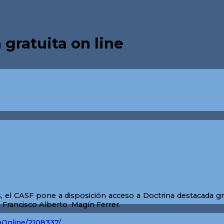
gratuita on line
 el CASF pone a disposición acceso a Doctrina destacada gra
r. Francisco Alberto Magín Ferrer.
naOnline/2108337/