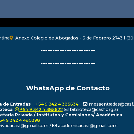
ntina
Anexo Colegio de Abogados - 3 de Febrero 2743 l (300
-----------------------
-----------------------
WhatsApp de Contacto
 de Entradas
+54 9 342 4 385634
mesaentradas@casf.
ioteca
+54 9 342 4 385622
biblioteca@casf.org.ar
etaría Privada / Institutos y Comisiones/ Académica
54 9 342 4 480398
ivadacasf@gmail.com /
academicacasf@gmail.com