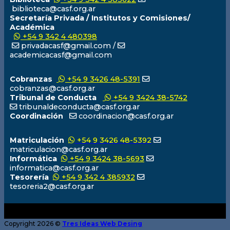
biblioteca@casf.org.ar
Secretaría Privada / Institutos y Comisiones/
Académica
+54 9 342 4 480398
privadacasf@gmail.com /
academicacasf@gmail.com
Cobranzas
+54 9 3426 48-5391
cobranzas@casf.org.ar
Tribunal de Conducta
+54 9 3424 38-5742
tribunaldeconducta@casf.org.ar
Coordinación
coordinacion@casf.org.ar
Matriculación
+54 9 3426 48-5392
matriculacion@casf.org.ar
Informática
+54 9 3424 38-5693
informatica@casf.org.ar
Tesorería
+54 9 342 4 385932
tesoreria2@casf.org.ar
Copyright 2026 ©
Tres Ideas Web Desing