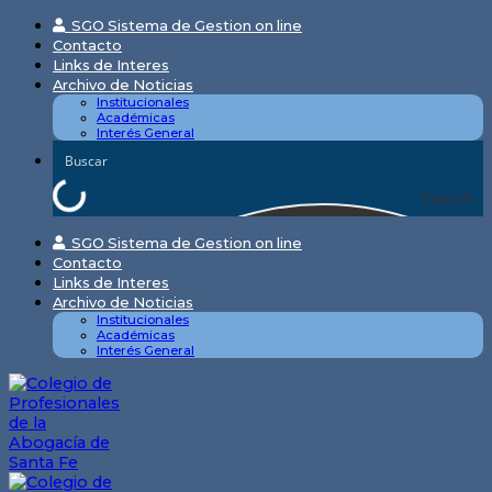
Skip
SGO Sistema de Gestion on line
to
Contacto
content
Links de Interes
Archivo de Noticias
Institucionales
Académicas
Interés General
Search
SGO Sistema de Gestion on line
Contacto
Links de Interes
Archivo de Noticias
Institucionales
Académicas
Interés General