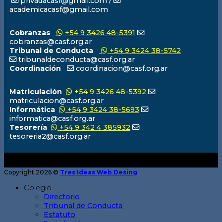
privadacasf@gmail.com /
academicacasf@gmail.com
Cobranzas
+54 9 3426 48-5391
cobranzas@casf.org.ar
Tribunal de Conducta
+54 9 3424 38-5742
tribunaldeconducta@casf.org.ar
Coordinación
coordinacion@casf.org.ar
Matriculación
+54 9 3426 48-5392
matriculacion@casf.org.ar
Informática
+54 9 3424 38-5693
informatica@casf.org.ar
Tesorería
+54 9 342 4 385932
tesoreria2@casf.org.ar
Copyright 2026 ©
Tres Ideas Web Desing
Colegio
Directorio
Tribunal de Conducta
Estatuto