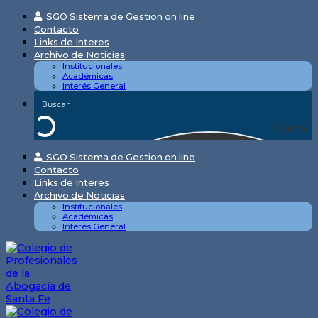
Skip
SGO Sistema de Gestion on line
to
Contacto
content
Links de Interes
Archivo de Noticias
Institucionales
Académicas
Interés General
Search
SGO Sistema de Gestion on line
Contacto
Links de Interes
Archivo de Noticias
Institucionales
Académicas
Interés General