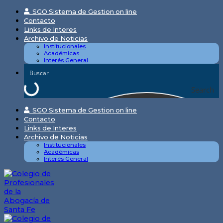
Skip
SGO Sistema de Gestion on line
to
Contacto
content
Links de Interes
Archivo de Noticias
Institucionales
Académicas
Interés General
Search
SGO Sistema de Gestion on line
Contacto
Links de Interes
Archivo de Noticias
Institucionales
Académicas
Interés General