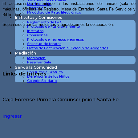
El acceso será restringido a las instalaciones del anexo (sala de
Matriculación
Tesorería
máquinas, oficinas de Registro, Mesa de Entradas, Santa Fe Servicios y
Mi código de Pago Electrónico
Biblioteca).
Institutos y Comisiones
Reglamento de I y C
Sepan disculpar las molestias y agradecemos la colaboración.
Protocolo de Funcionamiento
Institutos
Comisiones
Protocolo de ingresos y egresos
Solicitud de fondos
Datos de Facturación al Colegio de Abogados
Mediación
Mediación
Reservar Sala
Serv. a la Comunidad
Consultoría Gratuita
Links de Interés
Defensoría de los Niños
Colegio Solidario
Caja Forense Primera Circunscripción Santa Fe
Ingresar