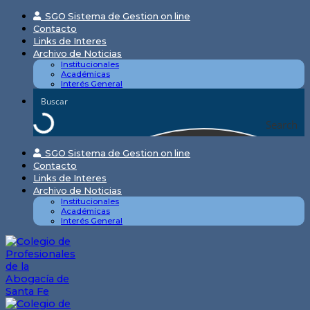
Skip
SGO Sistema de Gestion on line
to
Contacto
content
Links de Interes
Archivo de Noticias
Institucionales
Académicas
Interés General
Search
SGO Sistema de Gestion on line
Contacto
Links de Interes
Archivo de Noticias
Institucionales
Académicas
Interés General