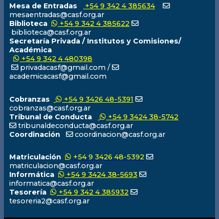
Mesa de Entradas
+54 9 342 4 385634
mesaentradas@casf.org.ar
Biblioteca
+54 9 342 4 385622
biblioteca@casf.org.ar
Secretaría Privada / Institutos y Comisiones/
Académica
+54 9 342 4 480398
privadacasf@gmail.com /
academicacasf@gmail.com
Cobranzas
+54 9 3426 48-5391
cobranzas@casf.org.ar
Tribunal de Conducta
+54 9 3424 38-5742
tribunaldeconducta@casf.org.ar
Coordinación
coordinacion@casf.org.ar
Matriculación
+54 9 3426 48-5392
matriculacion@casf.org.ar
Informática
+54 9 3424 38-5693
informatica@casf.org.ar
Tesorería
+54 9 342 4 385932
tesoreria2@casf.org.ar