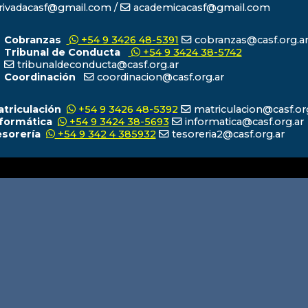
ivadacasf@gmail.com /
academicacasf@gmail.com
Cobranzas
+54 9 3426 48-5391
cobranzas@casf.org.a
Tribunal de Conducta
+54 9 3424 38-5742
tribunaldeconducta@casf.org.ar
Coordinación
coordinacion@casf.org.ar
atriculación
+54 9 3426 48-5392
matriculacion@casf.or
nformática
+54 9 3424 38-5693
informatica@casf.org.ar
esorería
+54 9 342 4 385932
tesoreria2@casf.org.ar