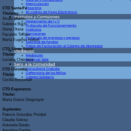
Matriculación
CTD Santa Fe
Tesorería
Mi código de Pago Electrónico
Titulares:
Institutos y Comisiones
Álvaro Martín
Reglamento de I y C
Gabriela Bach
Protocolo de Funcionamiento
Diana Otazo
Institutos
Comisiones
Facundo Toffalo
Protocolo de ingresos y egresos
María Eugenia Raffart
Solicitud de fondos
Datos de Facturación al Colegio de Abogados
CTD Santo Tomé
:
Mediación
Titular:
Mediación
Reservar Sala
Luciana Chiavarini
Serv. a la Comunidad
Consultoría Gratuita
CTD Coronda:
Defensoría de los Niños
Titular:
Colegio Solidario
Cecilia Bessonart
CTD Esperanza:
Titular:
María Grazia Stegmayer
Suplentes:
Patricio González Pividori
Claudia Gelvez
Antonela Dorato
Agustina Gamba