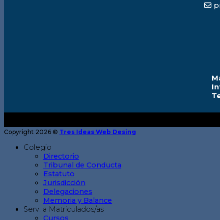
pr
M
I
T
Copyright 2026 ©
Tres Ideas Web Desing
Colegio
Directorio
Tribunal de Conducta
Estatuto
Jurisdicción
Delegaciones
Memoria y Balance
Serv. a Matriculados/as
Cursos