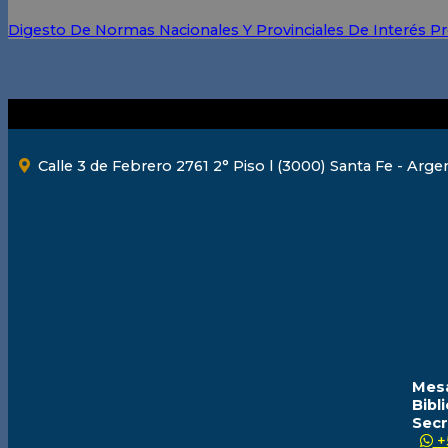
Digesto De Normas Nacionales Y Provinciales De Interés Pr
Calle 3 de Febrero 2761 2° Piso l (3000) Santa Fe - Arge
Mesa
Bibl
Secr
+