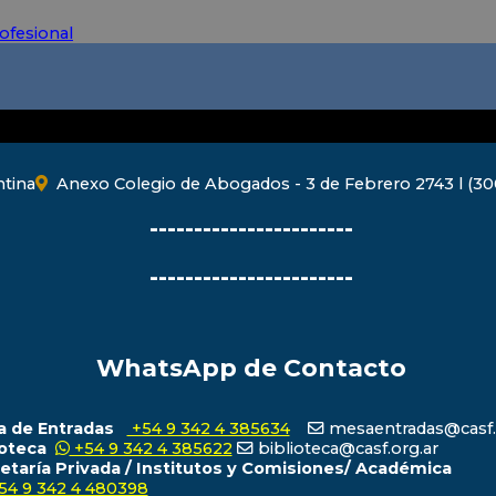
ofesional
ntina
Anexo Colegio de Abogados - 3 de Febrero 2743 l (300
-----------------------
-----------------------
WhatsApp de Contacto
 de Entradas
+54 9 342 4 385634
mesaentradas@casf.
ioteca
+54 9 342 4 385622
biblioteca@casf.org.ar
etaría Privada / Institutos y Comisiones/ Académica
54 9 342 4 480398