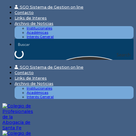
Skip
SGO Sistema de Gestion on line
to
Contacto
content
Links de Interes
Archivo de Noticias
Institucionales
Académicas
Interés General
Search
SGO Sistema de Gestion on line
Contacto
Links de Interes
Archivo de Noticias
Institucionales
Académicas
Interés General