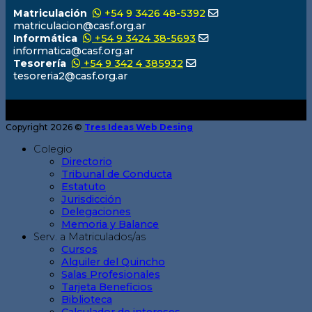
Matriculación
+54 9 3426 48-5392
matriculacion@casf.org.ar
Informática
+54 9 3424 38-5693
informatica@casf.org.ar
Tesorería
+54 9 342 4 385932
tesoreria2@casf.org.ar
Copyright 2026 ©
Tres Ideas Web Desing
Colegio
Directorio
Tribunal de Conducta
Estatuto
Jurisdicción
Delegaciones
Memoria y Balance
Serv. a Matriculados/as
Cursos
Alquiler del Quincho
Salas Profesionales
Tarjeta Beneficios
Biblioteca