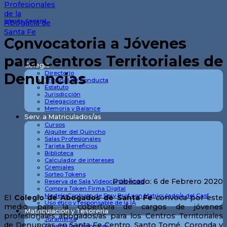
Interés General
Convocatoria a Jóvenes
para Centros Territoriales de
Colegio
Directorio
Denuncias
Tribunal de Conducta
Estatuto
Jurisdicción
Delegaciones
Memoria y Balance
Serv. a Matriculados/as
Cursos
Alquiler del Quincho
Salas Profesionales
Tarjeta Beneficios
Biblioteca
Calculador de intereses
Gremiales
Sorteo Tokens
Publicado: 6 de Febrero 2020
Reserva de Sala Videoconferencia
Compra Token Firma Digital
Modelo Contrato de Serv Prof con Matriculado/a del Casf
El
Colegio de Abogados de Santa Fe
convoca por este
Uso ético y responsable de la IA
medio para la cobertura de cargos de jóvenes
Matriculación y Tesorería
profesionales abogados/as para los Centros Territoriales
Juramento
de Denuncias en Santa Fe Centro, Santo Tomé, Coronda y
Guia de Profesionales