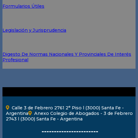
Formularios Útiles
Legislación y Jurisprudencia
Digesto De Normas Nacionales Y Provinciales De Interés
Profesional
Calle 3 de Febrero 2761 2° Piso l (3000) Santa Fe -
Argentina
Anexo Colegio de Abogados - 3 de Febrero
2743 l (3000) Santa Fe - Argentina
-----------------------