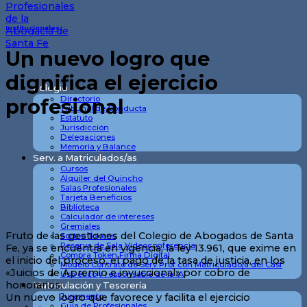
Institucionales
Un nuevo logro que
dignifica el ejercicio
Colegio
Directorio
profesional
Tribunal de Conducta
Estatuto
Jurisdicción
Delegaciones
Memoria y Balance
Serv. a Matriculados/as
Cursos
Alquiler del Quincho
Salas Profesionales
Tarjeta Beneficios
Biblioteca
Calculador de intereses
Gremiales
Fruto de las gestiones del Colegio de Abogados de Santa
Sorteo Tokens
Reserva de Sala Videoconferencia
Fe, ya se encuentra en vigencia, la ley 13.961, que exime en
Compra Token Firma Digital
el inicio del proceso, el pago de la tasa de justicia, en los
Modelo Contrato de Serv Prof con Matriculado/a del Casf
«Juicios de Apremio e inyuccional» por cobro de
Uso ético y responsable de la IA
honorarios.
Matriculación y Tesorería
Un nuevo logro que favorece y facilita el ejercicio
Juramento
Guia de Profesionales