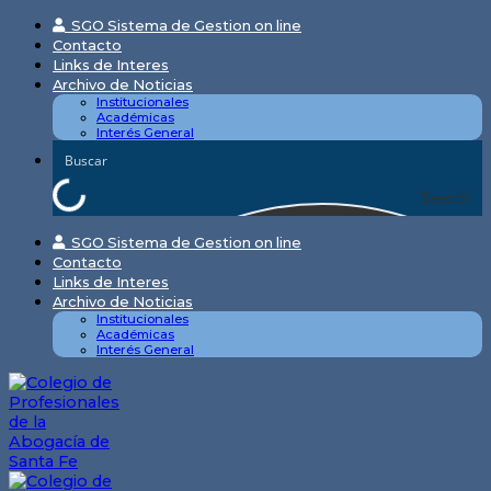
Skip
SGO Sistema de Gestion on line
to
Contacto
content
Links de Interes
Archivo de Noticias
Institucionales
Académicas
Interés General
Search
SGO Sistema de Gestion on line
Contacto
Links de Interes
Archivo de Noticias
Institucionales
Académicas
Interés General