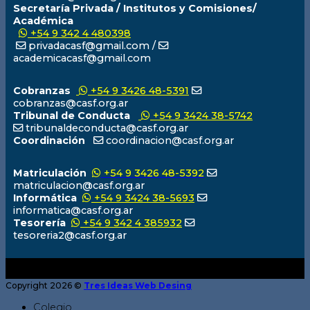
Secretaría Privada / Institutos y Comisiones/
Académica
+54 9 342 4 480398
privadacasf@gmail.com /
academicacasf@gmail.com
Cobranzas
+54 9 3426 48-5391
cobranzas@casf.org.ar
Tribunal de Conducta
+54 9 3424 38-5742
tribunaldeconducta@casf.org.ar
Coordinación
coordinacion@casf.org.ar
Matriculación
+54 9 3426 48-5392
matriculacion@casf.org.ar
Informática
+54 9 3424 38-5693
informatica@casf.org.ar
Tesorería
+54 9 342 4 385932
tesoreria2@casf.org.ar
Copyright 2026 ©
Tres Ideas Web Desing
Colegio