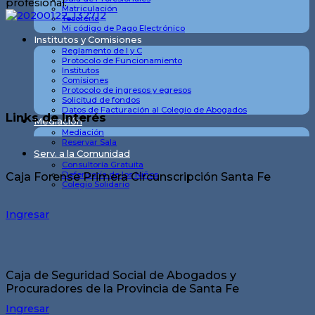
profesional.
Matriculación
Tesorería
Mi código de Pago Electrónico
Institutos y Comisiones
Reglamento de I y C
Protocolo de Funcionamiento
Institutos
Comisiones
Protocolo de ingresos y egresos
Solicitud de fondos
Datos de Facturación al Colegio de Abogados
Links de Interés
Mediación
Mediación
Reservar Sala
Serv. a la Comunidad
Consultoría Gratuita
Defensoría de los Niños
Caja Forense Primera Circunscripción Santa Fe
Colegio Solidario
Ingresar
Caja de Seguridad Social de Abogados y
Procuradores de la Provincia de Santa Fe
Ingresar