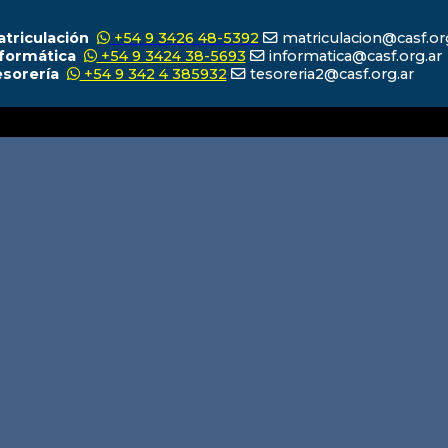
atriculación
+54 9 3426 48-5392
matriculacion@casf.or
nformática
+54 9 3424 38-5693
informatica@casf.org.ar
esorería
+54 9 342 4 385932
tesoreria2@casf.org.ar