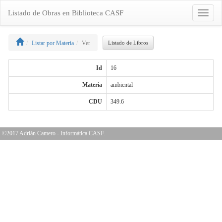
Listado de Obras en Biblioteca CASF
Toggle
navigat
Listar por Materia
Ver
Listado de Libros
Id
16
Materia
ambiental
CDU
349.6
©2017 Adrián Camero - Informática CASF.