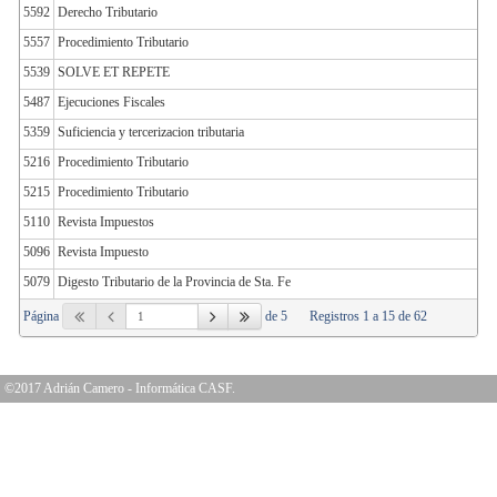
5592
Derecho Tributario
5557
Procedimiento Tributario
5539
SOLVE ET REPETE
5487
Ejecuciones Fiscales
5359
Suficiencia y tercerizacion tributaria
5216
Procedimiento Tributario
5215
Procedimiento Tributario
5110
Revista Impuestos
5096
Revista Impuesto
5079
Digesto Tributario de la Provincia de Sta. Fe
Página
de 5
Registros 1 a 15 de 62
©2017 Adrián Camero - Informática CASF.