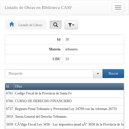
Listado de Obras en Biblioteca CASF
Toggle
navigat
Listado de Libros
Id
18
Materia
tributario
CDU
33
Buscar
Id
Obra
6761
Codigo Fiscal de la Provincia de Santa Fe
6760
CURSO DE DERECHO FINANCIERO
6737
Regimen Penal Tributario y Previsional Ley 24769 con las reformas 26735
5953
Teoria General del Derecho Tributario
5659
CÃ³digo Fiscal Ley 3456 - Ley impositiva anual nÂº 3650 de la Provincia de Santa